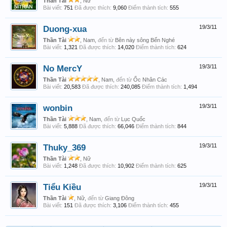
Thần Tài
, Nữ
Bài viết:
751
Đã được thích:
9,060
Điểm thành tích:
555
Duong-xua
19/3/11
Thần Tài
, Nam,
đến từ
Bên này sông Bến Nghé
Bài viết:
1,321
Đã được thích:
14,020
Điểm thành tích:
624
No MercY
19/3/11
Thần Tài
, Nam,
đến từ
Ốc Nhân Các
Bài viết:
20,583
Đã được thích:
240,085
Điểm thành tích:
1,494
wonbin
19/3/11
Thần Tài
, Nam,
đến từ
Lục Quốc
Bài viết:
5,888
Đã được thích:
66,046
Điểm thành tích:
844
Thuky_369
19/3/11
Thần Tài
, Nữ
Bài viết:
1,248
Đã được thích:
10,902
Điểm thành tích:
625
Tiểu Kiều
19/3/11
Thần Tài
, Nữ,
đến từ
Giang Đông
Bài viết:
151
Đã được thích:
3,106
Điểm thành tích:
455