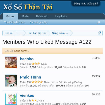
Đăng nhập | Đăng ký
Media
Thành viên
Help Links
Forum
Tìm kiếm diễn đàn
Bài viết gần đây
Forum
...
Câu Lạc Bộ Hài
Sáng sớm!...
Members Who Liked Message #122
Chủ đề:
Sáng sớm!...
bachho
31/3/12
Thần Tài
, Nam
Bài viết:
2,608
Đã được thích:
31,467
Điểm thành tích:
694
Phúc Thịnh
15/3/12
Thần Tài
, Nam,
đến từ
Bên kia sông Đuống
Bài viết:
18,200
Đã được thích:
197,753
Điểm thành tích:
994
vienkeo
28/2/12
Thần Tài
, Nam
Bài viết:
862
Đã được thích:
12,194
Điểm thành tích:
1,004