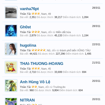
vanha76pt
28/3/11
Thần Tài
, Nam, 49
Bài viết:
2,351
Đã được thích:
38,217
Điểm thành tích:
1,094
Gh0st
28/3/11
Thần Tài
, Nam,
đến từ
Miền đất hứa
Bài viết:
2,879
Đã được thích:
45,133
Điểm thành tích:
1,194
hugolina
22/3/11
Thần Tài
, Nữ,
đến từ
thành phố biển VŨNG TÀU
Bài viết:
44,421
Đã được thích:
227,296
Điểm thành tích:
1,495
THAI-THUONG-HOANG
21/3/11
Thần Tài
, Nam, 45
Bài viết:
2,710
Đã được thích:
33,699
Điểm thành tích:
694
Anh Hùng Vô Lệ
20/3/11
Thần Tài
, Nam,
đến từ
Trường An
Bài viết:
960
Đã được thích:
9,804
Điểm thành tích:
604
NITRAN
20/3/11