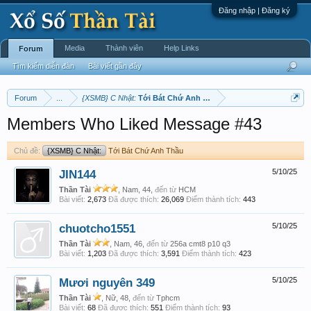
Đăng nhập | Đăng ký
Media
Thành viên
Help Links
Forum
Tìm kiếm diễn đàn
Bài viết gần đây
Forum
...
{XSMB} C Nhật:
Tới Bát Chứ Anh Thầu
Members Who Liked Message #43
Chủ đề:
{XSMB} C Nhật:
Tới Bát Chứ Anh Thầu
JIN144
5/10/25
Thần Tài
, Nam, 44,
đến từ
HCM
Bài viết:
2,673
Đã được thích:
26,069
Điểm thành tích:
443
chuotcho1551
5/10/25
Thần Tài
, Nam, 46,
đến từ
256a cmt8 p10 q3
Bài viết:
1,203
Đã được thích:
3,591
Điểm thành tích:
423
Mươi nguyên 349
5/10/25
Thần Tài
, Nữ, 48,
đến từ
Tphcm
Bài viết:
68
Đã được thích:
551
Điểm thành tích:
93