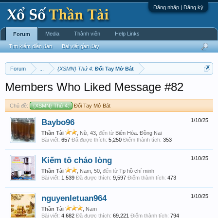
Đăng nhập | Đăng ký
Media
Thành viên
Help Links
Forum
Tìm kiếm diễn đàn
Bài viết gần đây
Forum
...
{XSMN} Thứ 4:
Đổi Tay Mở Bát
Members Who Liked Message #82
Chủ đề:
{XSMN} Thứ 4:
Đổi Tay Mở Bát
Baybo96
1/10/25
Thần Tài
, Nữ, 43,
đến từ
Biên Hòa. Đồng Nai
Bài viết:
657
Đã được thích:
5,250
Điểm thành tích:
353
Kiếm tô cháo lòng
1/10/25
Thần Tài
, Nam, 50,
đến từ
Tp hồ chí minh
Bài viết:
1,539
Đã được thích:
9,597
Điểm thành tích:
473
nguyenletuan964
1/10/25
Thần Tài
, Nam
Bài viết:
4,682
Đã được thích:
69,221
Điểm thành tích:
794