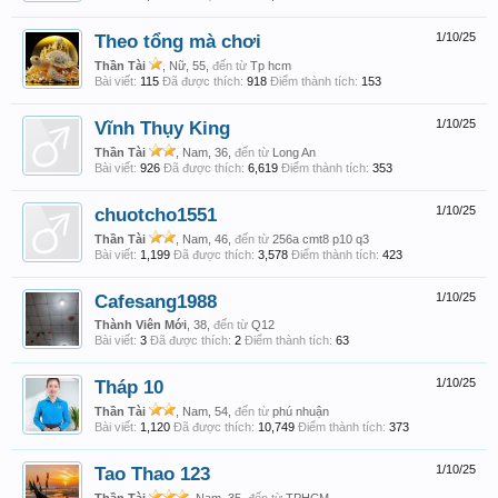
Theo tổng mà chơi
1/10/25
Thần Tài
, Nữ, 55,
đến từ
Tp hcm
Bài viết:
115
Đã được thích:
918
Điểm thành tích:
153
Vĩnh Thụy King
1/10/25
Thần Tài
, Nam, 36,
đến từ
Long An
Bài viết:
926
Đã được thích:
6,619
Điểm thành tích:
353
chuotcho1551
1/10/25
Thần Tài
, Nam, 46,
đến từ
256a cmt8 p10 q3
Bài viết:
1,199
Đã được thích:
3,578
Điểm thành tích:
423
Cafesang1988
1/10/25
Thành Viên Mới
, 38,
đến từ
Q12
Bài viết:
3
Đã được thích:
2
Điểm thành tích:
63
Tháp 10
1/10/25
Thần Tài
, Nam, 54,
đến từ
phú nhuận
Bài viết:
1,120
Đã được thích:
10,749
Điểm thành tích:
373
Tao Thao 123
1/10/25