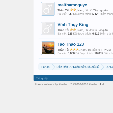
maithamnguye
Thần Tài
, Nam,
đến từ
Tây nguyên
Bài viết:
532
Đã được thích:
5,122
Điểm thành
Vĩnh Thụy King
Thần Tài
, Nam, 36,
đến từ
Long An
Bài viết:
926
Đã được thích:
6,619
Điểm thành
Tao Thao 123
Thần Tài
, Nam, 35,
đến từ
TPHCM
Bài viết:
5,868
Đã được thích:
28,855
Điểm th
Forum
Diễn Đàn Dự Đoán Kết Quả Xổ Số
Dự Đ
Tiếng Việt
Forum software by XenForo™
©2010-2016 XenForo Ltd.