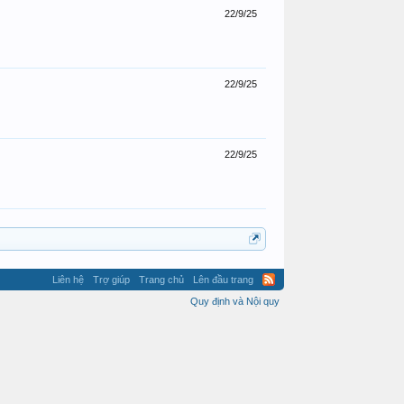
22/9/25
22/9/25
22/9/25
Liên hệ
Trợ giúp
Trang chủ
Lên đầu trang
Quy định và Nội quy