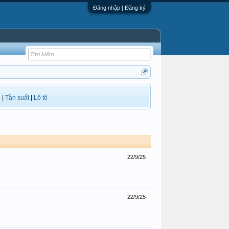
Đăng nhập | Đăng ký
i
|
Tần suất
|
Lô tô
22/9/25
22/9/25