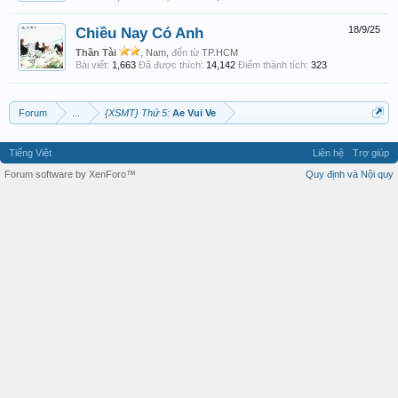
Chiều Nay Có Anh
18/9/25
Thần Tài
, Nam,
đến từ
TP.HCM
Bài viết:
1,663
Đã được thích:
14,142
Điểm thành tích:
323
Forum
...
{XSMT} Thứ 5:
Ae Vui Ve
Tiếng Việt
Liên hệ
Trợ giúp
Forum software by XenForo™
Quy định và Nội quy