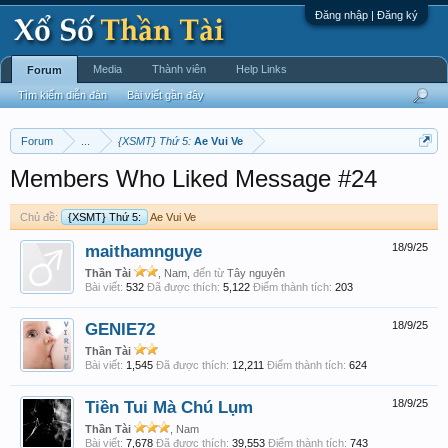
Đăng nhập | Đăng ký
Media
Thành viên
Help Links
Forum
Tìm kiếm diễn đàn
Bài viết gần đây
Forum
...
{XSMT} Thứ 5:
Ae Vui Ve
Members Who Liked Message #24
Chủ đề:
{XSMT} Thứ 5:
Ae Vui Ve
maithamnguye
18/9/25
Thần Tài
, Nam,
đến từ
Tây nguyên
Bài viết:
532
Đã được thích:
5,122
Điểm thành tích:
203
GENIE72
18/9/25
Thần Tài
Bài viết:
1,545
Đã được thích:
12,211
Điểm thành tích:
624
Tiền Tui Mà Chú Lụm
18/9/25
Thần Tài
, Nam
Bài viết:
7,678
Đã được thích:
39,553
Điểm thành tích:
743