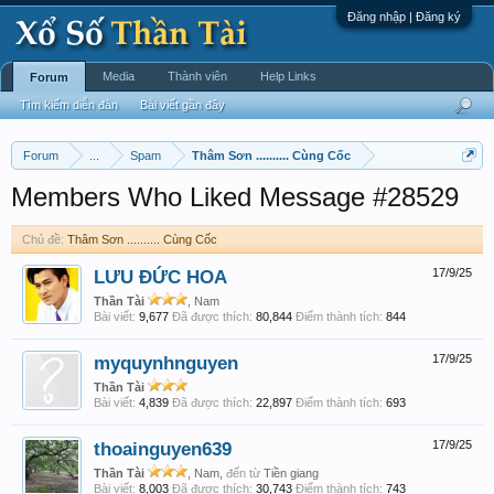
Đăng nhập | Đăng ký
Media
Thành viên
Help Links
Forum
Tìm kiếm diễn đàn
Bài viết gần đây
Forum
...
Spam
Thâm Sơn .......... Cùng Cốc
Members Who Liked Message #28529
Chủ đề:
Thâm Sơn .......... Cùng Cốc
LƯU ĐỨC HOA
17/9/25
Thần Tài
, Nam
Bài viết:
9,677
Đã được thích:
80,844
Điểm thành tích:
844
myquynhnguyen
17/9/25
Thần Tài
Bài viết:
4,839
Đã được thích:
22,897
Điểm thành tích:
693
thoainguyen639
17/9/25
Thần Tài
, Nam,
đến từ
Tiền giang
Bài viết:
8,003
Đã được thích:
30,743
Điểm thành tích:
743