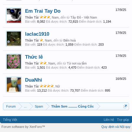
Em Trai Tay Do
17/9/25
Thần Tài
, Nam,
đến từ
Tây Đô - Việt Nam
Bài viết:
8,082
Đã được thích:
72,815
Điểm thành tích:
1,194
laclac1910
17/9/25
Thần Tài
, Nam,
đến từ
Biên hoà
Bài viết:
119
Đã được thích:
1,059
Điểm thành tích:
203
Thức lê
17/9/25
Thần Tài
, Nam,
đến từ
Từ nơi xa lắm
Bài viết:
1,501
Đã được thích:
4,470
Điểm thành tích:
423
DuaNhi
16/9/25
Thần Tài
, Nữ
Bài viết:
13,212
Đã được thích:
73,707
Điểm thành tích:
895
Forum
...
Spam
Thâm Sơn .......... Cùng Cốc
Tiếng Việt
Liên hệ
Trợ giúp
Forum software by XenForo™
Quy định và Nội quy