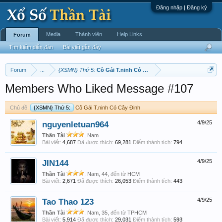
Đăng nhập | Đăng ký
Media
Thành viên
Help Links
Forum
Tìm kiếm diễn đàn
Bài viết gần đây
Forum
...
{XSMN} Thứ 5:
Cô Gái T.ninh Có Cây Đinh
Members Who Liked Message #107
Chủ đề:
{XSMN} Thứ 5:
Cô Gái T.ninh Có Cây Đinh
nguyenletuan964
4/9/25
Thần Tài
, Nam
Bài viết:
4,687
Đã được thích:
69,281
Điểm thành tích:
794
JIN144
4/9/25
Thần Tài
, Nam, 44,
đến từ
HCM
Bài viết:
2,671
Đã được thích:
26,053
Điểm thành tích:
443
Tao Thao 123
4/9/25
Thần Tài
, Nam, 35,
đến từ
TPHCM
Bài viết:
5,914
Đã được thích:
29,031
Điểm thành tích:
593