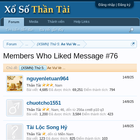
Đăng nhập | Đăng ký
Media
Thành viên
Help Links
Forum
Tìm kiếm diễn đàn
Bài viết gần đây
Forum
...
{XSMN} Thứ 5:
Ae Vui Ve ...
Members Who Liked Message #76
Chủ đề:
{XSMN} Thứ 5:
Ae Vui Ve ...
nguyenletuan964
14/8/25
Thần Tài
, Nam
Bài viết:
4,685
Đã được thích:
69,251
Điểm thành tích:
794
chuotcho1551
14/8/25
Thần Tài
, Nam, 46,
đến từ
256a cmt8 p10 q3
Bài viết:
1,200
Đã được thích:
3,584
Điểm thành tích:
423
Tài Lộc Song Hỷ
14/8/25
Thần Tài
,
đến từ
Miền Nam
Bài viết:
123
Đã được thích:
825
Điểm thành tích:
103