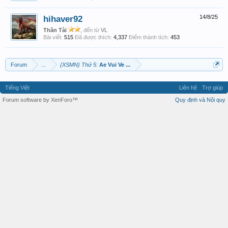
hihaver92
14/8/25
Thần Tài
,
đến từ
VL
Bài viết:
515
Đã được thích:
4,337
Điểm thành tích:
453
Forum
...
{XSMN} Thứ 5:
Ae Vui Ve ...
Tiếng Việt
Liên hệ
Trợ giúp
Forum software by XenForo™
Quy định và Nội quy