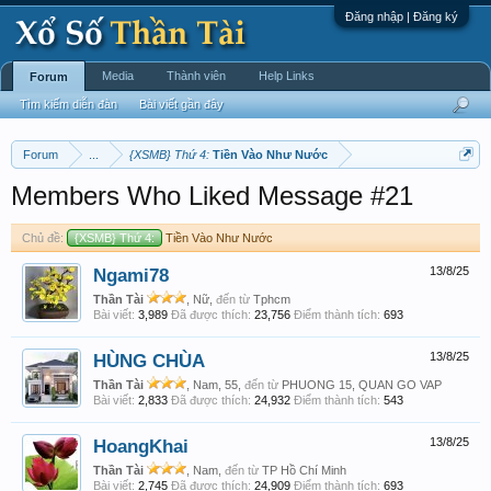
Đăng nhập | Đăng ký
Media
Thành viên
Help Links
Forum
Tìm kiếm diễn đàn
Bài viết gần đây
Forum
...
{XSMB} Thứ 4:
Tiền Vào Như Nước
Members Who Liked Message #21
Chủ đề:
{XSMB} Thứ 4:
Tiền Vào Như Nước
Ngami78
13/8/25
Thần Tài
, Nữ,
đến từ
Tphcm
Bài viết:
3,989
Đã được thích:
23,756
Điểm thành tích:
693
HÙNG CHÙA
13/8/25
Thần Tài
, Nam, 55,
đến từ
PHUONG 15, QUAN GO VAP
Bài viết:
2,833
Đã được thích:
24,932
Điểm thành tích:
543
HoangKhai
13/8/25
Thần Tài
, Nam,
đến từ
TP Hồ Chí Minh
Bài viết:
2,745
Đã được thích:
24,909
Điểm thành tích:
693