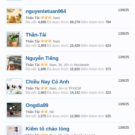
nguyenletuan964
13/8/25
Thần Tài
, Nam
Bài viết:
4,686
Đã được thích:
69,279
Điểm thành tích:
794
Thần-Tài
13/8/25
Thần Tài
, Nam
Bài viết:
2,459
Đã được thích:
15,429
Điểm thành tích:
624
Nguyễn Tiếng
13/8/25
Thần Tài
, Nam, 34,
đến từ
Hochiminh
Bài viết:
1,686
Đã được thích:
15,820
Điểm thành tích:
373
Chiều Nay Có Anh
13/8/25
Thần Tài
, Nam,
đến từ
TP.HCM
Bài viết:
1,663
Đã được thích:
14,142
Điểm thành tích:
323
Ongdia99
13/8/25
Thần Tài
, Nữ
Bài viết:
1,575
Đã được thích:
12,865
Điểm thành tích:
625
Kiếm tô cháo lòng
13/8/25