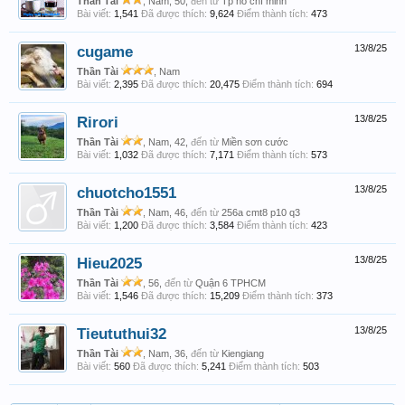
Thần Tài
, Nam, 50,
đến từ
Tp hồ chí minh
Bài viết:
1,541
Đã được thích:
9,624
Điểm thành tích:
473
cugame
13/8/25
Thần Tài
, Nam
Bài viết:
2,395
Đã được thích:
20,475
Điểm thành tích:
694
Rirori
13/8/25
Thần Tài
, Nam, 42,
đến từ
Miền sơn cước
Bài viết:
1,032
Đã được thích:
7,171
Điểm thành tích:
573
chuotcho1551
13/8/25
Thần Tài
, Nam, 46,
đến từ
256a cmt8 p10 q3
Bài viết:
1,200
Đã được thích:
3,584
Điểm thành tích:
423
Hieu2025
13/8/25
Thần Tài
, 56,
đến từ
Quận 6 TPHCM
Bài viết:
1,546
Đã được thích:
15,209
Điểm thành tích:
373
Tieututhui32
13/8/25
Thần Tài
, Nam, 36,
đến từ
Kiengiang
Bài viết:
560
Đã được thích:
5,241
Điểm thành tích:
503