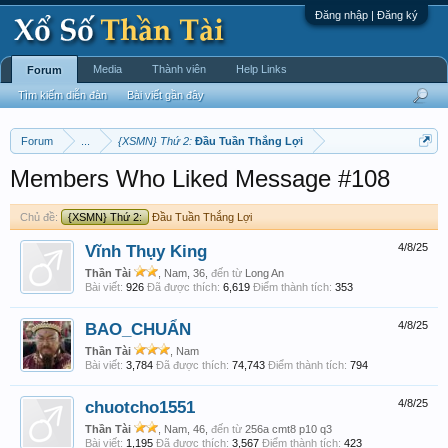
Đăng nhập | Đăng ký
Media
Thành viên
Help Links
Forum
Tìm kiếm diễn đàn
Bài viết gần đây
Forum
...
{XSMN} Thứ 2:
Đầu Tuần Thắng Lợi
Members Who Liked Message #108
Chủ đề:
{XSMN} Thứ 2:
Đầu Tuần Thắng Lợi
Vĩnh Thụy King
4/8/25
Thần Tài
, Nam, 36,
đến từ
Long An
Bài viết:
926
Đã được thích:
6,619
Điểm thành tích:
353
BAO_CHUẨN
4/8/25
Thần Tài
, Nam
Bài viết:
3,784
Đã được thích:
74,743
Điểm thành tích:
794
chuotcho1551
4/8/25
Thần Tài
, Nam, 46,
đến từ
256a cmt8 p10 q3
Bài viết:
1,195
Đã được thích:
3,567
Điểm thành tích:
423