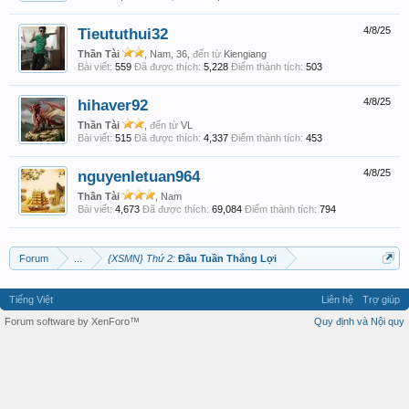
Tieututhui32
4/8/25
Thần Tài
, Nam, 36,
đến từ
Kiengiang
Bài viết:
559
Đã được thích:
5,228
Điểm thành tích:
503
hihaver92
4/8/25
Thần Tài
,
đến từ
VL
Bài viết:
515
Đã được thích:
4,337
Điểm thành tích:
453
nguyenletuan964
4/8/25
Thần Tài
, Nam
Bài viết:
4,673
Đã được thích:
69,084
Điểm thành tích:
794
Forum
...
{XSMN} Thứ 2:
Đầu Tuần Thắng Lợi
Tiếng Việt
Liên hệ
Trợ giúp
Forum software by XenForo™
Quy định và Nội quy