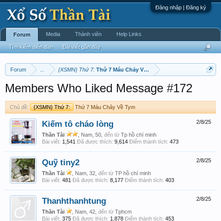
Đăng nhập | Đăng ký
Media
Thành viên
Help Links
Forum
Tìm kiếm diễn đàn
Bài viết gần đây
Forum
...
{XSMN} Thứ 7:
Thứ 7 Máu Chảy Về Tym
Members Who Liked Message #172
Chủ đề:
{XSMN} Thứ 7:
Thứ 7 Máu Chảy Về Tym
Kiếm tô cháo lòng
2/8/25
Thần Tài
, Nam, 50,
đến từ
Tp hồ chí minh
Bài viết:
1,541
Đã được thích:
9,614
Điểm thành tích:
473
Quỹ tiny2
2/8/25
Thần Tài
, Nam, 32,
đến từ
TP hồ chí minh
Bài viết:
481
Đã được thích:
8,177
Điểm thành tích:
403
Thanhthanhtung
2/8/25
Thần Tài
, Nam, 42,
đến từ
Tphcm
Bài viết:
375
Đã được thích:
1,878
Điểm thành tích:
453