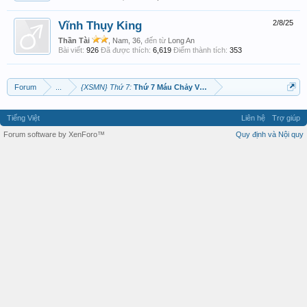
Vĩnh Thụy King
2/8/25
Thần Tài
, Nam, 36,
đến từ
Long An
Bài viết:
926
Đã được thích:
6,619
Điểm thành tích:
353
Forum
...
{XSMN} Thứ 7:
Thứ 7 Máu Chảy Về Tym
Tiếng Việt
Liên hệ
Trợ giúp
Forum software by XenForo™
Quy định và Nội quy