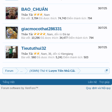
BAO_CHUẨN
30/7/25
Thần Tài
, Nam
Bài viết:
3,784
Đã được thích:
74,743
Điểm thành tích:
794
giacmocothat286331
30/7/25
Thần Tài
, Nam,
đến từ
Đà lạt
Bài viết:
10,296
Đã được thích:
34,477
Điểm thành tích:
794
Tieututhui32
30/7/25
Thần Tài
, Nam, 36,
đến từ
Kiengiang
Bài viết:
560
Đã được thích:
5,241
Điểm thành tích:
503
Forum
...
{XSMN} Thứ 4:
Lượm Tiền Nhà Cái.
Tiếng Việt
Liên hệ
Trợ giúp
Forum software by XenForo™
Quy định và Nội quy