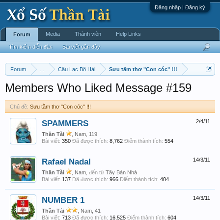
Đăng nhập | Đăng ký
Media
Thành viên
Help Links
Forum
Tìm kiếm diễn đàn
Bài viết gần đây
Forum
...
Câu Lạc Bộ Hài
Sưu tầm thơ "Con cóc" !!!
Members Who Liked Message #159
Chủ đề:
Sưu tầm thơ "Con cóc" !!!
SPAMMERS
2/4/11
Thần Tài
, Nam, 119
Bài viết:
350
Đã được thích:
8,762
Điểm thành tích:
554
Rafael Nadal
14/3/11
Thần Tài
, Nam,
đến từ
Tây Bán Nhà
Bài viết:
137
Đã được thích:
966
Điểm thành tích:
404
NUMBER 1
14/3/11
Thần Tài
, Nam, 41
Bài viết:
713
Đã được thích:
16,525
Điểm thành tích:
604