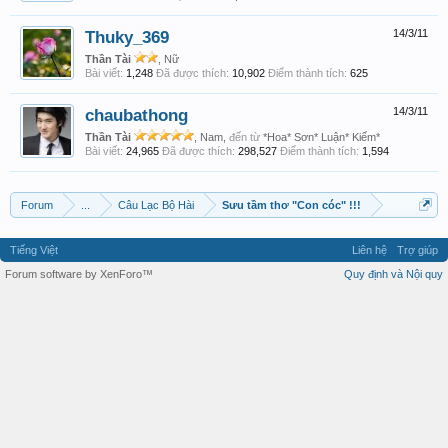
Thuky_369
14/3/11
Thần Tài
, Nữ
Bài viết:
1,248
Đã được thích:
10,902
Điểm thành tích:
625
chaubathong
14/3/11
Thần Tài
, Nam,
đến từ
*Hoa* Sơn* Luận* Kiếm*
Bài viết:
24,965
Đã được thích:
298,527
Điểm thành tích:
1,594
Forum
...
Câu Lạc Bộ Hài
Sưu tầm thơ "Con cóc" !!!
Tiếng Việt
Liên hệ
Trợ giúp
Forum software by XenForo™
Quy định và Nội quy