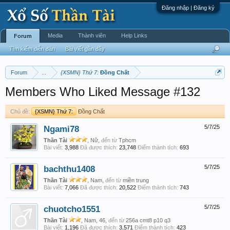
Đăng nhập | Đăng ký
Media
Thành viên
Help Links
Forum
Tìm kiếm diễn đàn
Bài viết gần đây
Forum
...
{XSMN} Thứ 7:
Đồng Chất
Members Who Liked Message #132
Chủ đề:
{XSMN} Thứ 7:
Đồng Chất
Ngami78
5/7/25
Thần Tài
, Nữ,
đến từ
Tphcm
Bài viết:
3,988
Đã được thích:
23,748
Điểm thành tích:
693
bachthu1408
5/7/25
Thần Tài
, Nam,
đến từ
miền trung
Bài viết:
7,066
Đã được thích:
20,522
Điểm thành tích:
743
chuotcho1551
5/7/25
Thần Tài
, Nam, 46,
đến từ
256a cmt8 p10 q3
Bài viết:
1,196
Đã được thích:
3,571
Điểm thành tích:
423