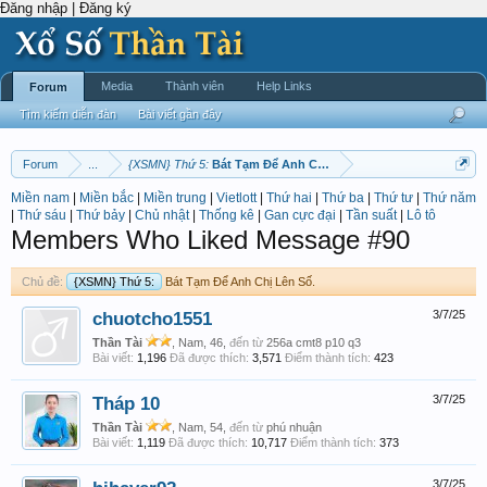
Đăng nhập | Đăng ký
Media
Thành viên
Help Links
Forum
Tìm kiếm diễn đàn
Bài viết gần đây
Forum
...
{XSMN} Thứ 5:
Bát Tạm Để Anh Chị Lên Số.
Miền nam
|
Miền bắc
|
Miền trung
|
Vietlott
|
Thứ hai
|
Thứ ba
|
Thứ tư
|
Thứ năm
|
Thứ sáu
|
Thứ bảy
|
Chủ nhật
|
Thống kê
|
Gan cực đại
|
Tần suất
|
Lô tô
Members Who Liked Message #90
Chủ đề:
{XSMN} Thứ 5:
Bát Tạm Để Anh Chị Lên Số.
chuotcho1551
3/7/25
Thần Tài
, Nam, 46,
đến từ
256a cmt8 p10 q3
Bài viết:
1,196
Đã được thích:
3,571
Điểm thành tích:
423
Tháp 10
3/7/25
Thần Tài
, Nam, 54,
đến từ
phú nhuận
Bài viết:
1,119
Đã được thích:
10,717
Điểm thành tích:
373
3/7/25