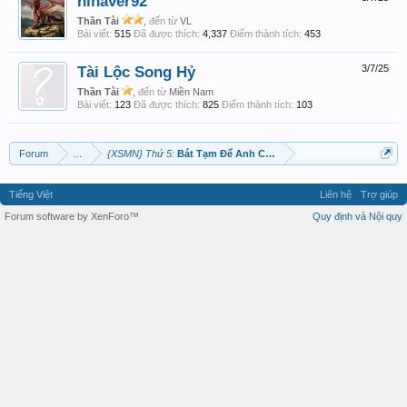
hihaver92
Thần Tài
,
đến từ
VL
Bài viết:
515
Đã được thích:
4,337
Điểm thành tích:
453
Tài Lộc Song Hỷ
3/7/25
Thần Tài
,
đến từ
Miền Nam
Bài viết:
123
Đã được thích:
825
Điểm thành tích:
103
Forum
...
{XSMN} Thứ 5:
Bát Tạm Để Anh Chị Lên Số.
Tiếng Việt
Liên hệ
Trợ giúp
Forum software by XenForo™
Quy định và Nội quy