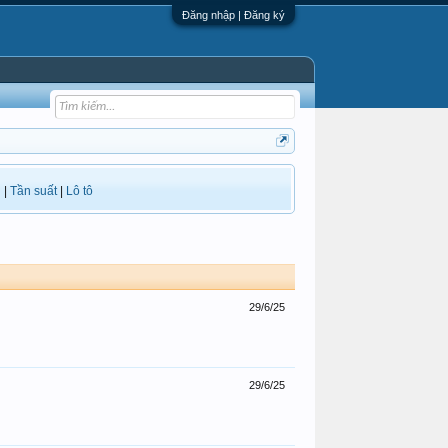
Đăng nhập | Đăng ký
i
|
Tần suất
|
Lô tô
29/6/25
29/6/25