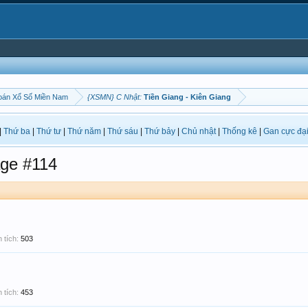
oán Xổ Số Miền Nam
{XSMN} C Nhật:
Tiền Giang - Kiên Giang
|
Thứ ba
|
Thứ tư
|
Thứ năm
|
Thứ sáu
|
Thứ bảy
|
Chủ nhật
|
Thống kê
|
Gan cực đạ
ge #114
 tích:
503
 tích:
453