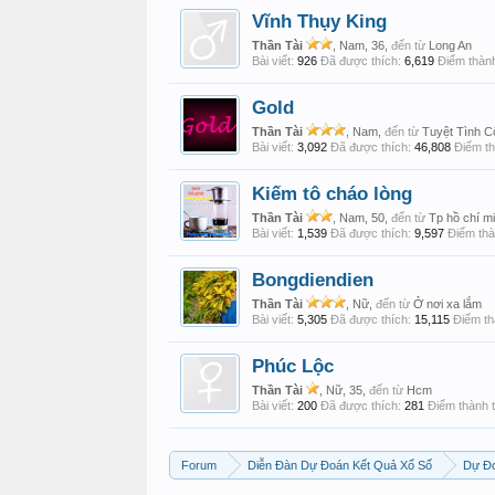
Vĩnh Thụy King
Thần Tài
, Nam, 36,
đến từ
Long An
Bài viết:
926
Đã được thích:
6,619
Điểm thành
Gold
Thần Tài
, Nam,
đến từ
Tuyệt Tình C
Bài viết:
3,092
Đã được thích:
46,808
Điểm th
Kiếm tô cháo lòng
Thần Tài
, Nam, 50,
đến từ
Tp hồ chí m
Bài viết:
1,539
Đã được thích:
9,597
Điểm thà
Bongdiendien
Thần Tài
, Nữ,
đến từ
Ở nơi xa lắm
Bài viết:
5,305
Đã được thích:
15,115
Điểm th
Phúc Lộc
Thần Tài
, Nữ, 35,
đến từ
Hcm
Bài viết:
200
Đã được thích:
281
Điểm thành t
Forum
Diễn Đàn Dự Đoán Kết Quả Xổ Số
Dự Đ