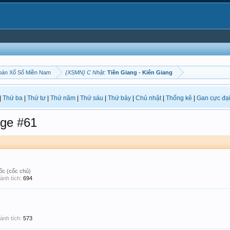
oán Xổ Số Miền Nam
{XSMN} C Nhật:
Tiền Giang - Kiên Giang
|
Thứ ba
|
Thứ tư
|
Thứ năm
|
Thứ sáu
|
Thứ bảy
|
Chủ nhật
|
Thống kê
|
Gan cực đạ
ge #61
ốc (cốc chủ)
ành tích:
694
ành tích:
573