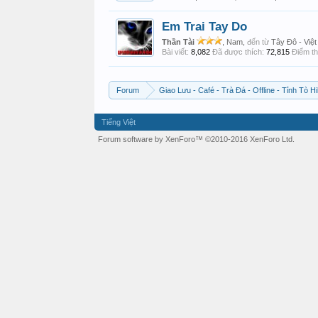
Em Trai Tay Do
Thần Tài
, Nam,
đến từ
Tây Đô - Việ
Bài viết:
8,082
Đã được thích:
72,815
Điểm th
Forum
Giao Lưu - Café - Trà Đá - Offline - Tỉnh Tò Hi
Tiếng Việt
Forum software by XenForo™
©2010-2016 XenForo Ltd.