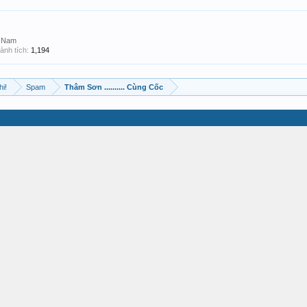
t Nam
ành tích:
1,194
hi!
Spam
Thâm Sơn .......... Cùng Cốc