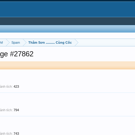
hi!
Spam
Thâm Sơn .......... Cùng Cốc
ge #27862
ành tích:
423
ành tích:
794
ành tích:
743