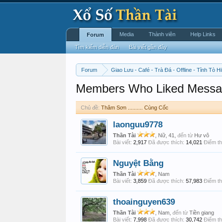
Media
Thành viên
Help Links
Forum
Tìm kiếm diễn đàn
Bài viết gần đây
Forum
Giao Lưu - Café - Trà Đá - Offline - Tỉnh Tò Hi
Members Who Liked Messa
Chủ đề:
Thâm Sơn .......... Cùng Cốc
laonguu9778
Thần Tài
, Nữ, 41,
đến từ
Hư vô
Bài viết:
2,917
Đã được thích:
14,021
Điểm th
Nguyệt Bằng
Thần Tài
, Nam
Bài viết:
3,859
Đã được thích:
57,983
Điểm th
thoainguyen639
Thần Tài
, Nam,
đến từ
Tiền giang
Bài viết:
7,998
Đã được thích:
30,742
Điểm th