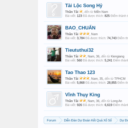
Tài Lộc Song Hỷ
Thần Tài
,
đến từ
Miền Nam
Bài viết:
123
Đã được thích:
825
Điểm thành t
BAO_CHUẨN
Thần Tài
, Nam
Bài viết:
3,784
Đã được thích:
74,743
Điểm th
Tieututhui32
Thần Tài
, Nam, 36,
đến từ
Kiengiang
Bài viết:
560
Đã được thích:
5,241
Điểm thành
Tao Thao 123
Thần Tài
, Nam, 35,
đến từ
TPHCM
Bài viết:
5,868
Đã được thích:
28,855
Điểm th
Vĩnh Thụy King
Thần Tài
, Nam, 36,
đến từ
Long An
Bài viết:
926
Đã được thích:
6,619
Điểm thành
Forum
Diễn Đàn Dự Đoán Kết Quả Xổ Số
Dự Đ