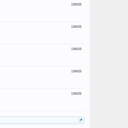
13/6/25
13/6/25
13/6/25
13/6/25
13/6/25