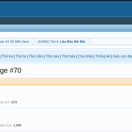
oán Xổ Số Miền Nam
{XSMN} Thứ 6:
Lần Đầu Mở Bát
|
Thứ ba
|
Thứ tư
|
Thứ năm
|
Thứ sáu
|
Thứ bảy
|
Chủ nhật
|
Thống kê
|
Gan cực đạ
ge #70
nh tích:
573
ành tích:
1,094