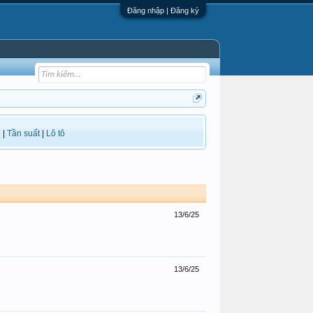
Đăng nhập | Đăng ký
i
|
Tần suất
|
Lô tô
13/6/25
13/6/25