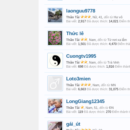
laonguu9778
Thần Tài
, Nữ, 41,
đến từ
Hư vô
Bài viết:
2,917
Đã được thích:
14,021
Điểm th
Thức lê
Thần Tài
, Nam,
đến từ
Từ nơi xa lắm
Bài viết:
1,501
Đã được thích:
4,470
Điểm thà
Cuongtv1995
Thần Tài
, Nam,
đến từ
Trà Vinh
Bài viết:
698
Đã được thích:
1,816
Điểm thành
Loto3mien
Thần Tài
, Nam,
đến từ
MN
Bài viết:
6,663
Đã được thích:
31,075
Điểm th
LongGiang12345
Thần Tài
, Nam, 51,
đến từ
ĐN
Bài viết:
119
Đã được thích:
270
Điểm thành t
gái_út