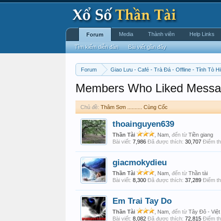
Media
Thành viên
Help Links
Forum
Tìm kiếm diễn đàn
Bài viết gần đây
Forum
Giao Lưu - Café - Trà Đá - Offline - Tỉnh Tò Hi
Members Who Liked Messa
Chủ đề:
Thâm Sơn .......... Cùng Cốc
thoainguyen639
Thần Tài
, Nam,
đến từ
Tiền giang
Bài viết:
7,986
Đã được thích:
30,707
Điểm th
giacmokydieu
Thần Tài
, Nam,
đến từ
Thần tài
Bài viết:
8,300
Đã được thích:
37,289
Điểm th
Em Trai Tay Do
Thần Tài
, Nam,
đến từ
Tây Đô - Việ
Bài viết:
8,082
Đã được thích:
72,815
Điểm th