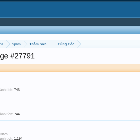
hi!
Spam
Thâm Sơn .......... Cùng Cốc
ge #27791
ành tích:
743
ành tích:
744
t Nam
ành tích:
1,194