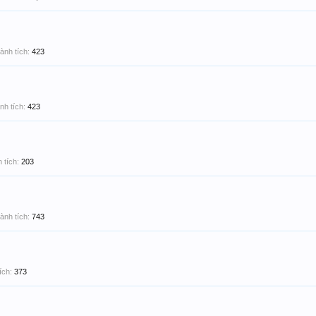
ành tích:
423
nh tích:
423
 tích:
203
ành tích:
743
ích:
373