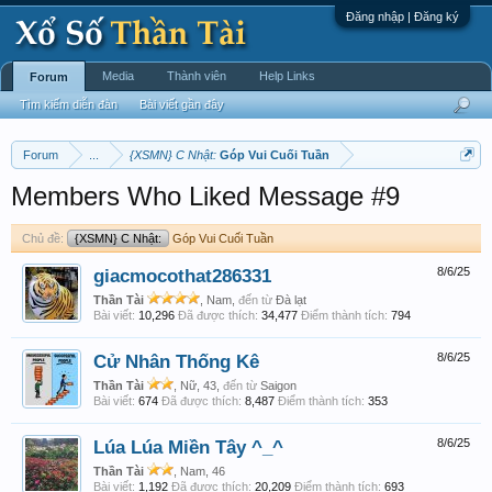
Đăng nhập | Đăng ký
Media
Thành viên
Help Links
Forum
Tìm kiếm diễn đàn
Bài viết gần đây
Forum
...
{XSMN} C Nhật:
Góp Vui Cuối Tuần
Members Who Liked Message #9
Chủ đề:
{XSMN} C Nhật:
Góp Vui Cuối Tuần
giacmocothat286331
8/6/25
Thần Tài
, Nam,
đến từ
Đà lạt
Bài viết:
10,296
Đã được thích:
34,477
Điểm thành tích:
794
Cử Nhân Thống Kê
8/6/25
Thần Tài
, Nữ, 43,
đến từ
Saigon
Bài viết:
674
Đã được thích:
8,487
Điểm thành tích:
353
Lúa Lúa Miền Tây ^_^
8/6/25
Thần Tài
, Nam, 46
Bài viết:
1,192
Đã được thích:
20,209
Điểm thành tích:
693