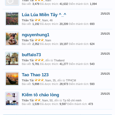
Thần Tài
, Nam
Bài viết:
3,479
Đã được thích:
41,632
Điểm thành tích:
1,094
Lúa Lúa Miền Tây ^_^
25/5/25
Thần Tài
, Nam, 46
Bài viết:
1,192
Đã được thích:
20,209
Điểm thành tích:
693
nguyenhung1
25/5/25
Thần Tài
, Nam
Bài viết:
2,352
Đã được thích:
19,197
Điểm thành tích:
624
buffalo73
25/5/25
Thần Tài
,
đến từ
Thailand
Bài viết:
5,781
Đã được thích:
41,277
Điểm thành tích:
543
Tao Thao 123
25/5/25
Thần Tài
, Nam, 35,
đến từ
TPHCM
Bài viết:
5,898
Đã được thích:
28,973
Điểm thành tích:
593
Kiếm tô cháo lòng
25/5/25
Thần Tài
, Nam, 50,
đến từ
Tp hồ chí minh
Bài viết:
1,539
Đã được thích:
9,597
Điểm thành tích:
473