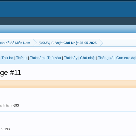
oán Xổ Số Miền Nam
{XSMN} C Nhật:
Chủ Nhật 25-05-2025
|
Thứ ba
|
Thứ tư
|
Thứ năm
|
Thứ sáu
|
Thứ bảy
|
Chủ nhật
|
Thống kê
|
Gan cực đạ
ge #11
ành tích:
693
ch:
193