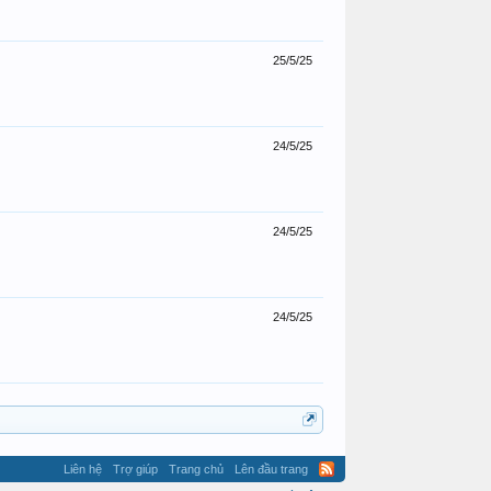
25/5/25
24/5/25
24/5/25
24/5/25
Liên hệ
Trợ giúp
Trang chủ
Lên đầu trang