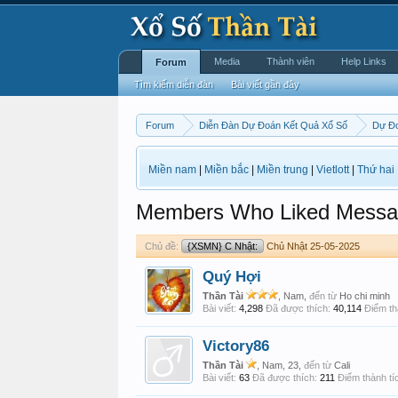
Media
Thành viên
Help Links
Forum
Tìm kiếm diễn đàn
Bài viết gần đây
Forum
Diễn Đàn Dự Đoán Kết Quả Xổ Số
Dự Đ
Miền nam
|
Miền bắc
|
Miền trung
|
Vietlott
|
Thứ hai
Members Who Liked Messa
Chủ đề:
{XSMN} C Nhật:
Chủ Nhật 25-05-2025
Quý Hợi
Thần Tài
, Nam,
đến từ
Ho chi minh
Bài viết:
4,298
Đã được thích:
40,114
Điểm th
Victory86
Thần Tài
, Nam, 23,
đến từ
Cali
Bài viết:
63
Đã được thích:
211
Điểm thành tí