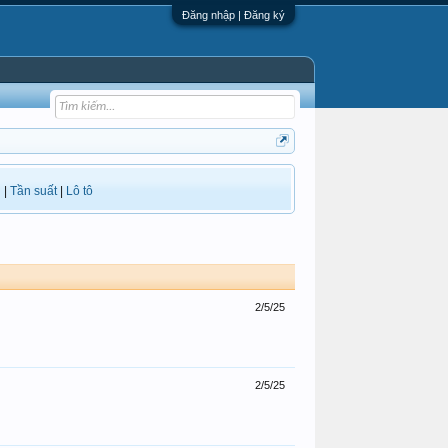
Đăng nhập | Đăng ký
i
|
Tần suất
|
Lô tô
2/5/25
2/5/25