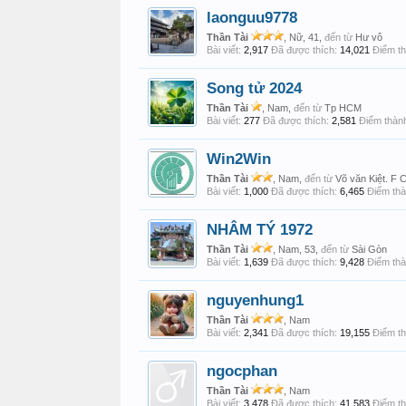
laonguu9778
Thần Tài
, Nữ, 41,
đến từ
Hư vô
Bài viết:
2,917
Đã được thích:
14,021
Điểm th
Song tử 2024
Thần Tài
, Nam,
đến từ
Tp HCM
Bài viết:
277
Đã được thích:
2,581
Điểm thành
Win2Win
Thần Tài
, Nam,
đến từ
Võ văn Kiệt. F
Bài viết:
1,000
Đã được thích:
6,465
Điểm thà
NHÂM TÝ 1972
Thần Tài
, Nam, 53,
đến từ
Sài Gòn
Bài viết:
1,639
Đã được thích:
9,428
Điểm thà
nguyenhung1
Thần Tài
, Nam
Bài viết:
2,341
Đã được thích:
19,155
Điểm th
ngocphan
Thần Tài
, Nam
Bài viết:
3,478
Đã được thích:
41,583
Điểm th