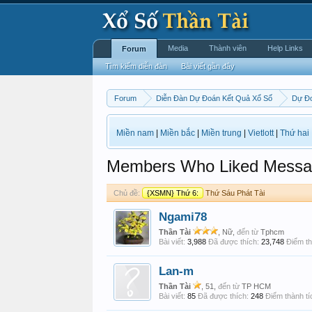
Media
Thành viên
Help Links
Forum
Tìm kiếm diễn đàn
Bài viết gần đây
Forum
Diễn Đàn Dự Đoán Kết Quả Xổ Số
Dự Đ
Miền nam
|
Miền bắc
|
Miền trung
|
Vietlott
|
Thứ hai
Members Who Liked Messa
Chủ đề:
{XSMN} Thứ 6:
Thứ Sáu Phát Tài
Ngami78
Thần Tài
, Nữ,
đến từ
Tphcm
Bài viết:
3,988
Đã được thích:
23,748
Điểm th
Lan-m
Thần Tài
, 51,
đến từ
TP HCM
Bài viết:
85
Đã được thích:
248
Điểm thành tí