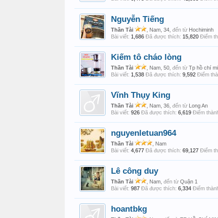
Nguyễn Tiếng
Thần Tài
, Nam, 34,
đến từ
Hochiminh
Bài viết:
1,686
Đã được thích:
15,820
Điểm th
Kiếm tô cháo lòng
Thần Tài
, Nam, 50,
đến từ
Tp hồ chí m
Bài viết:
1,538
Đã được thích:
9,592
Điểm thà
Vĩnh Thụy King
Thần Tài
, Nam, 36,
đến từ
Long An
Bài viết:
926
Đã được thích:
6,619
Điểm thành
nguyenletuan964
Thần Tài
, Nam
Bài viết:
4,677
Đã được thích:
69,127
Điểm th
Lê công duy
Thần Tài
, Nam,
đến từ
Quận 1
Bài viết:
987
Đã được thích:
6,334
Điểm thành
hoantbkg