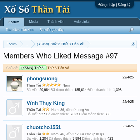
Đăng nhập | Đăng ký
Media
Thành viên
Help Links
Forum
Tìm kiếm diễn đàn
Bài viết gần đây
Forum
...
{XSMN} Thứ 3:
Thứ 3 Tiền Vê
Members Who Liked Message #97
Chủ đề:
{XSMN} Thứ 3:
Thứ 3 Tiền Vê
phongsuong
22/4/25
Thần Tài
, Nam
Bài viết:
20,984
Đã được thích:
185,614
Điểm thành tích:
1,398
Vĩnh Thụy King
22/4/25
Thần Tài
, Nam, 36,
đến từ
Long An
Bài viết:
927
Đã được thích:
6,623
Điểm thành tích:
353
chuotcho1551
22/4/25
Thần Tài
, Nam, 46,
đến từ
256a cmt8 p10 q3
Bài viết:
1,204
Đã được thích:
3,594
Điểm thành tích:
423