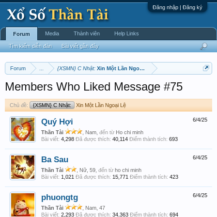
Đăng nhập | Đăng ký
Media
Thành viên
Help Links
Forum
Tìm kiếm diễn đàn
Bài viết gần đây
Forum
...
{XSMN} C Nhật:
Xin Một Lần Ngoại Lệ
Members Who Liked Message #75
Chủ đề:
{XSMN} C Nhật:
Xin Một Lần Ngoại Lệ
Quý Hợi
6/4/25
Thần Tài
, Nam,
đến từ
Ho chi minh
Bài viết:
4,298
Đã được thích:
40,114
Điểm thành tích:
693
Ba Sau
6/4/25
Thần Tài
, Nữ, 59,
đến từ
ho chi minh
Bài viết:
1,021
Đã được thích:
15,771
Điểm thành tích:
423
phuongtg
6/4/25
Thần Tài
, Nam, 47
Bài viết:
2,293
Đã được thích:
34,363
Điểm thành tích:
694