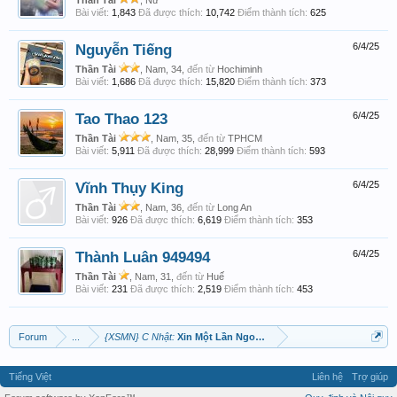
Thần Tài
, Nữ
Bài viết:
1,843
Đã được thích:
10,742
Điểm thành tích:
625
Nguyễn Tiếng
6/4/25
Thần Tài
, Nam, 34,
đến từ
Hochiminh
Bài viết:
1,686
Đã được thích:
15,820
Điểm thành tích:
373
Tao Thao 123
6/4/25
Thần Tài
, Nam, 35,
đến từ
TPHCM
Bài viết:
5,911
Đã được thích:
28,999
Điểm thành tích:
593
Vĩnh Thụy King
6/4/25
Thần Tài
, Nam, 36,
đến từ
Long An
Bài viết:
926
Đã được thích:
6,619
Điểm thành tích:
353
Thành Luân 949494
6/4/25
Thần Tài
, Nam, 31,
đến từ
Huế
Bài viết:
231
Đã được thích:
2,519
Điểm thành tích:
453
Forum
...
{XSMN} C Nhật:
Xin Một Lần Ngoại Lệ
Tiếng Việt
Liên hệ
Trợ giúp