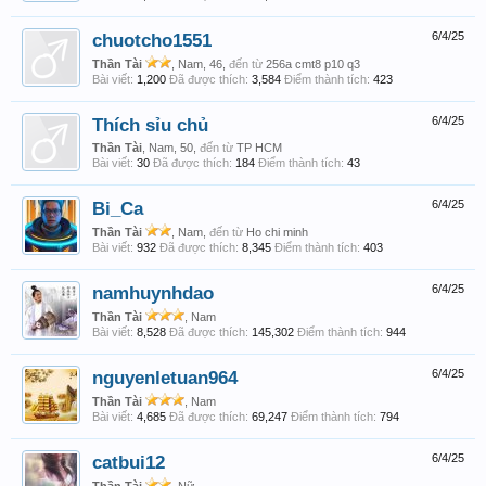
chuotcho1551
6/4/25
Thần Tài
, Nam, 46,
đến từ
256a cmt8 p10 q3
Bài viết:
1,200
Đã được thích:
3,584
Điểm thành tích:
423
Thích sỉu chủ
6/4/25
Thần Tài
, Nam, 50,
đến từ
TP HCM
Bài viết:
30
Đã được thích:
184
Điểm thành tích:
43
Bi_Ca
6/4/25
Thần Tài
, Nam,
đến từ
Ho chi minh
Bài viết:
932
Đã được thích:
8,345
Điểm thành tích:
403
namhuynhdao
6/4/25
Thần Tài
, Nam
Bài viết:
8,528
Đã được thích:
145,302
Điểm thành tích:
944
nguyenletuan964
6/4/25
Thần Tài
, Nam
Bài viết:
4,685
Đã được thích:
69,247
Điểm thành tích:
794
catbui12
6/4/25