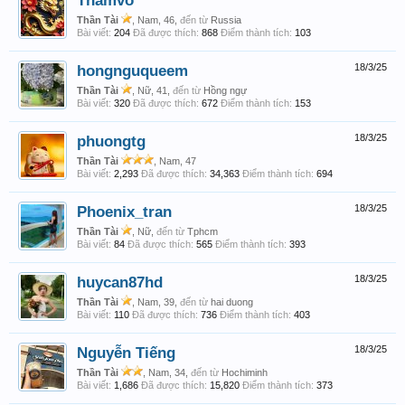
Thamvo
Thần Tài
, Nam, 46,
đến từ
Russia
Bài viết:
204
Đã được thích:
868
Điểm thành tích:
103
hongnguqueem
18/3/25
Thần Tài
, Nữ, 41,
đến từ
Hồng ngự
Bài viết:
320
Đã được thích:
672
Điểm thành tích:
153
phuongtg
18/3/25
Thần Tài
, Nam, 47
Bài viết:
2,293
Đã được thích:
34,363
Điểm thành tích:
694
Phoenix_tran
18/3/25
Thần Tài
, Nữ,
đến từ
Tphcm
Bài viết:
84
Đã được thích:
565
Điểm thành tích:
393
huycan87hd
18/3/25
Thần Tài
, Nam, 39,
đến từ
hai duong
Bài viết:
110
Đã được thích:
736
Điểm thành tích:
403
Nguyễn Tiếng
18/3/25
Thần Tài
, Nam, 34,
đến từ
Hochiminh
Bài viết:
1,686
Đã được thích:
15,820
Điểm thành tích:
373