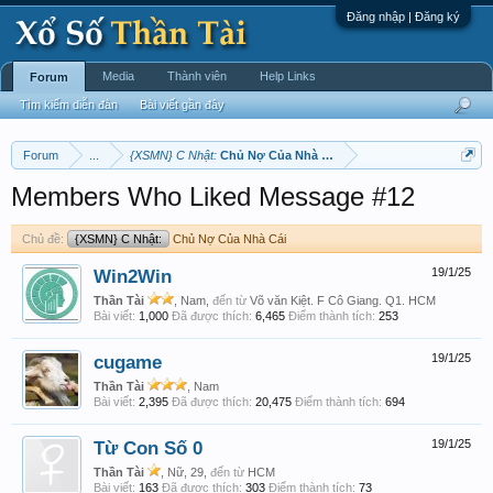
Đăng nhập | Đăng ký
Media
Thành viên
Help Links
Forum
Tìm kiếm diễn đàn
Bài viết gần đây
Forum
...
{XSMN} C Nhật:
Chủ Nợ Của Nhà Cái
Members Who Liked Message #12
Chủ đề:
{XSMN} C Nhật:
Chủ Nợ Của Nhà Cái
Win2Win
19/1/25
Thần Tài
, Nam,
đến từ
Võ văn Kiệt. F Cô Giang. Q1. HCM
Bài viết:
1,000
Đã được thích:
6,465
Điểm thành tích:
253
cugame
19/1/25
Thần Tài
, Nam
Bài viết:
2,395
Đã được thích:
20,475
Điểm thành tích:
694
Từ Con Số 0
19/1/25
Thần Tài
, Nữ, 29,
đến từ
HCM
Bài viết:
163
Đã được thích:
303
Điểm thành tích:
73