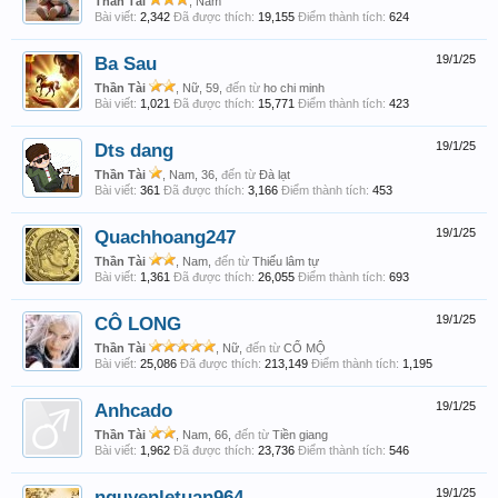
Thần Tài
, Nam
Bài viết:
2,342
Đã được thích:
19,155
Điểm thành tích:
624
Ba Sau
19/1/25
Thần Tài
, Nữ, 59,
đến từ
ho chi minh
Bài viết:
1,021
Đã được thích:
15,771
Điểm thành tích:
423
Dts dang
19/1/25
Thần Tài
, Nam, 36,
đến từ
Đà lạt
Bài viết:
361
Đã được thích:
3,166
Điểm thành tích:
453
Quachhoang247
19/1/25
Thần Tài
, Nam,
đến từ
Thiếu lâm tự
Bài viết:
1,361
Đã được thích:
26,055
Điểm thành tích:
693
CÔ LONG
19/1/25
Thần Tài
, Nữ,
đến từ
CỔ MỘ
Bài viết:
25,086
Đã được thích:
213,149
Điểm thành tích:
1,195
Anhcado
19/1/25
Thần Tài
, Nam, 66,
đến từ
Tiền giang
Bài viết:
1,962
Đã được thích:
23,736
Điểm thành tích:
546
nguyenletuan964
19/1/25