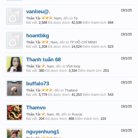
vanlieu@.
19/1/25
Thần Tài
, Nam,
đến từ
Tp
Bài viết:
2,588
Đã được thích:
42,539
Điểm thành tích:
694
hoantbkg
19/1/25
Thần Tài
, Nam,
đến từ
TP HỒ CHÍ MINH
Bài viết:
1,209
Đã được thích:
14,524
Điểm thành tích:
623
Thanh tuấn 68
19/1/25
Thần Tài
, Nam,
đến từ
Vĩnh long
Bài viết:
380
Đã được thích:
3,334
Điểm thành tích:
253
buffalo73
19/1/25
Thần Tài
,
đến từ
Thailand
Bài viết:
5,779
Đã được thích:
41,253
Điểm thành tích:
543
Thamvo
19/1/25
Thần Tài
, Nam, 46,
đến từ
Russia
Bài viết:
204
Đã được thích:
868
Điểm thành tích:
103
nguyenhung1
19/1/25