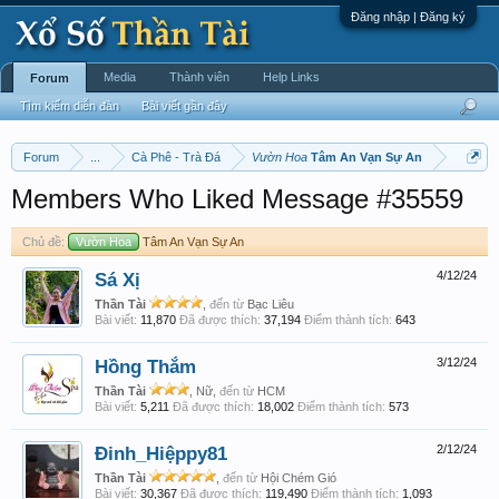
Đăng nhập | Đăng ký
Media
Thành viên
Help Links
Forum
Tìm kiếm diễn đàn
Bài viết gần đây
Forum
...
Cà Phê - Trà Đá
Vườn Hoa
Tâm An Vạn Sự An
Members Who Liked Message #35559
Chủ đề:
Vườn Hoa
Tâm An Vạn Sự An
Sá Xị
4/12/24
Thần Tài
,
đến từ
Bạc Liêu
Bài viết:
11,870
Đã được thích:
37,194
Điểm thành tích:
643
Hồng Thắm
3/12/24
Thần Tài
, Nữ,
đến từ
HCM
Bài viết:
5,211
Đã được thích:
18,002
Điểm thành tích:
573
Đinh_Hiệppy81
2/12/24
Thần Tài
,
đến từ
Hội Chém Gió
Bài viết:
30,367
Đã được thích:
119,490
Điểm thành tích:
1,093