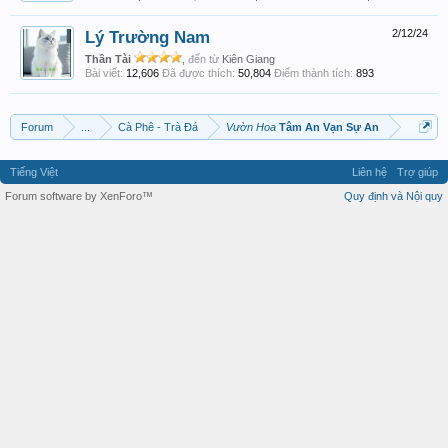
Lý Trường Nam
2/12/24
Thần Tài
,
đến từ
Kiên Giang
Bài viết:
12,606
Đã được thích:
50,804
Điểm thành tích:
893
Forum
...
Cà Phê - Trà Đá
Vườn Hoa
Tâm An Vạn Sự An
Tiếng Việt
Liên hệ
Trợ giúp
Forum software by XenForo™
Quy định và Nội quy