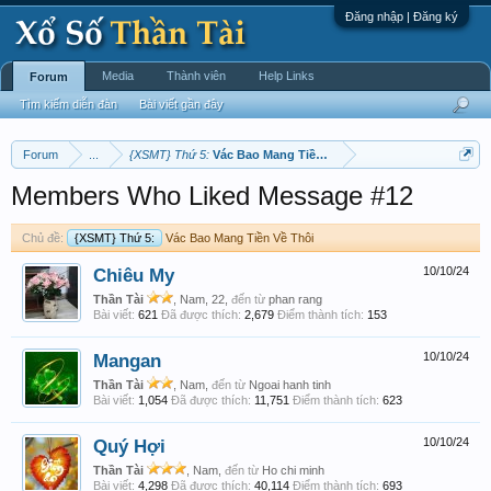
Đăng nhập | Đăng ký
Media
Thành viên
Help Links
Forum
Tìm kiếm diễn đàn
Bài viết gần đây
Forum
...
{XSMT} Thứ 5:
Vác Bao Mang Tiền Về Thôi
Members Who Liked Message #12
Chủ đề:
{XSMT} Thứ 5:
Vác Bao Mang Tiền Về Thôi
Chiêu My
10/10/24
Thần Tài
, Nam, 22,
đến từ
phan rang
Bài viết:
621
Đã được thích:
2,679
Điểm thành tích:
153
Mangan
10/10/24
Thần Tài
, Nam,
đến từ
Ngoai hanh tinh
Bài viết:
1,054
Đã được thích:
11,751
Điểm thành tích:
623
Quý Hợi
10/10/24
Thần Tài
, Nam,
đến từ
Ho chi minh
Bài viết:
4,298
Đã được thích:
40,114
Điểm thành tích:
693