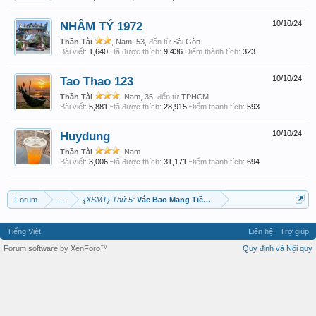
NHÂM TÝ 1972
10/10/24
Thần Tài
, Nam, 53,
đến từ
Sài Gòn
Bài viết:
1,640
Đã được thích:
9,436
Điểm thành tích:
323
Tao Thao 123
10/10/24
Thần Tài
, Nam, 35,
đến từ
TPHCM
Bài viết:
5,881
Đã được thích:
28,915
Điểm thành tích:
593
Huydung
10/10/24
Thần Tài
, Nam
Bài viết:
3,006
Đã được thích:
31,171
Điểm thành tích:
694
Forum
...
{XSMT} Thứ 5:
Vác Bao Mang Tiền Về Thôi
Tiếng Việt
Liên hệ
Trợ giúp
Forum software by XenForo™
Quy định và Nội quy