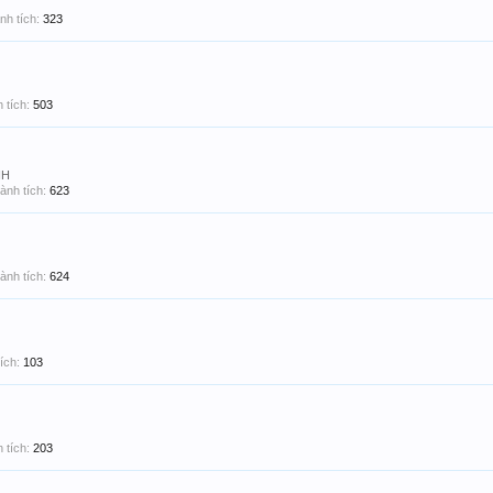
nh tích:
323
 tích:
503
NH
ành tích:
623
ành tích:
624
ích:
103
 tích:
203