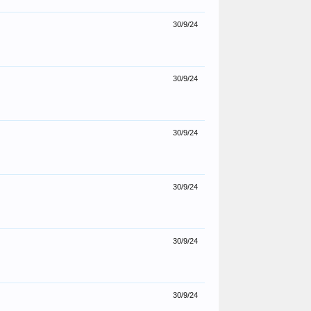
30/9/24
30/9/24
30/9/24
30/9/24
30/9/24
30/9/24