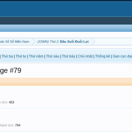
oán Xổ Số Miền Nam
{XSMN} Thứ 2:
Đầu Xuôi Đuôi Lọt
|
Thứ ba
|
Thứ tư
|
Thứ năm
|
Thứ sáu
|
Thứ bảy
|
Chủ nhật
|
Thống kê
|
Gan cực đạ
ge #79
 tích:
453
hành tích:
794