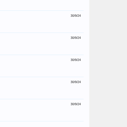
30/9/24
30/9/24
30/9/24
30/9/24
30/9/24