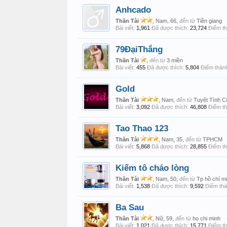
Anhcado
Thần Tài
, Nam, 66,
đến từ
Tiền giang
Bài viết:
1,961
Đã được thích:
23,724
Điểm th
79ĐạiThắng
Thần Tài
,
đến từ
3 miền
Bài viết:
455
Đã được thích:
5,804
Điểm thành
Gold
Thần Tài
, Nam,
đến từ
Tuyệt Tình C
Bài viết:
3,092
Đã được thích:
46,808
Điểm th
Tao Thao 123
Thần Tài
, Nam, 35,
đến từ
TPHCM
Bài viết:
5,868
Đã được thích:
28,855
Điểm th
Kiếm tô cháo lòng
Thần Tài
, Nam, 50,
đến từ
Tp hồ chí m
Bài viết:
1,538
Đã được thích:
9,592
Điểm thà
Ba Sau
Thần Tài
, Nữ, 59,
đến từ
ho chi minh
Bài viết:
1,021
Đã được thích:
15,771
Điểm th