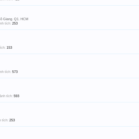
 Cô Giang. Q1. HCM
nh tích:
253
ích:
153
nh tích:
573
ành tích:
593
 tích:
253