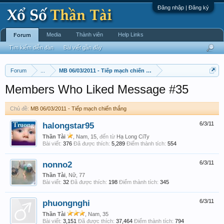
Đăng nhập | Đăng ký
Media
Thành viên
Help Links
Forum
Tìm kiếm diễn đàn
Bài viết gần đây
Forum
...
MB 06/03/2011 - Tiếp mạch chiến thắng
Members Who Liked Message #35
Chủ đề:
MB 06/03/2011 - Tiếp mạch chiến thắng
halongstar95
6/3/11
Thần Tài
, Nam, 15,
đến từ
Hạ Long CiTy
Bài viết:
376
Đã được thích:
5,289
Điểm thành tích:
554
nonno2
6/3/11
Thần Tài
, Nữ, 77
Bài viết:
32
Đã được thích:
198
Điểm thành tích:
345
phuongnghi
6/3/11
Thần Tài
, Nam, 35
Bài viết:
3,151
Đã được thích:
37,464
Điểm thành tích:
794