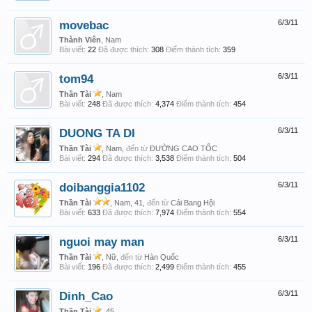
movebac
6/3/11
Thành Viên
, Nam
Bài viết:
22
Đã được thích:
308
Điểm thành tích:
359
tom94
6/3/11
Thần Tài
, Nam
Bài viết:
248
Đã được thích:
4,374
Điểm thành tích:
454
DUONG TA DI
6/3/11
Thần Tài
, Nam,
đến từ
ĐƯỜNG CAO TỐC
Bài viết:
294
Đã được thích:
3,538
Điểm thành tích:
504
doibanggia1102
6/3/11
Thần Tài
, Nam, 41,
đến từ
Cái Bang Hội
Bài viết:
633
Đã được thích:
7,974
Điểm thành tích:
554
nguoi may man
6/3/11
Thần Tài
, Nữ,
đến từ
Hàn Quốc
Bài viết:
196
Đã được thích:
2,499
Điểm thành tích:
455
Dinh_Cao
6/3/11
Thần Tài
, 45