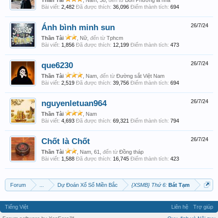
Thần Tài
, Nam, 38,
đến từ
Bốn Phương là nhà
Bài viết:
2,482
Đã được thích:
36,096
Điểm thành tích:
694
Ánh bình minh sun
26/7/24
Thần Tài
, Nữ,
đến từ
Tphcm
Bài viết:
1,856
Đã được thích:
12,199
Điểm thành tích:
473
que6230
26/7/24
Thần Tài
, Nam,
đến từ
Đường sắt Việt Nam
Bài viết:
2,519
Đã được thích:
39,756
Điểm thành tích:
694
nguyenletuan964
26/7/24
Thần Tài
, Nam
Bài viết:
4,693
Đã được thích:
69,321
Điểm thành tích:
794
Chốt là Chốt
26/7/24
Thần Tài
, Nam, 61,
đến từ
Đồng tháp
Bài viết:
1,588
Đã được thích:
16,745
Điểm thành tích:
423
Forum
...
Dự Đoán Xổ Số Miền Bắc
{XSMB} Thứ 6:
Bát Tạm
Tiếng Việt
Liên hệ
Trợ giúp