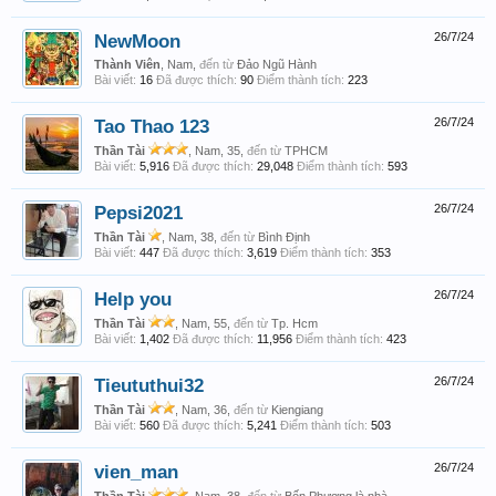
NewMoon
26/7/24
Thành Viên
, Nam,
đến từ
Đảo Ngũ Hành
Bài viết:
16
Đã được thích:
90
Điểm thành tích:
223
Tao Thao 123
26/7/24
Thần Tài
, Nam, 35,
đến từ
TPHCM
Bài viết:
5,916
Đã được thích:
29,048
Điểm thành tích:
593
Pepsi2021
26/7/24
Thần Tài
, Nam, 38,
đến từ
Bình Định
Bài viết:
447
Đã được thích:
3,619
Điểm thành tích:
353
Help you
26/7/24
Thần Tài
, Nam, 55,
đến từ
Tp. Hcm
Bài viết:
1,402
Đã được thích:
11,956
Điểm thành tích:
423
Tieututhui32
26/7/24
Thần Tài
, Nam, 36,
đến từ
Kiengiang
Bài viết:
560
Đã được thích:
5,241
Điểm thành tích:
503
vien_man
26/7/24