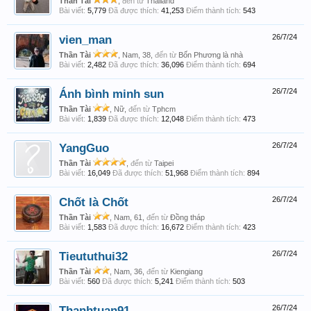
Thần Tài
,
đến từ
Thailand
Bài viết:
5,779
Đã được thích:
41,253
Điểm thành tích:
543
vien_man
26/7/24
Thần Tài
, Nam, 38,
đến từ
Bốn Phương là nhà
Bài viết:
2,482
Đã được thích:
36,096
Điểm thành tích:
694
Ánh bình minh sun
26/7/24
Thần Tài
, Nữ,
đến từ
Tphcm
Bài viết:
1,839
Đã được thích:
12,048
Điểm thành tích:
473
YangGuo
26/7/24
Thần Tài
,
đến từ
Taipei
Bài viết:
16,049
Đã được thích:
51,968
Điểm thành tích:
894
Chốt là Chốt
26/7/24
Thần Tài
, Nam, 61,
đến từ
Đồng tháp
Bài viết:
1,583
Đã được thích:
16,672
Điểm thành tích:
423
Tieututhui32
26/7/24
Thần Tài
, Nam, 36,
đến từ
Kiengiang
Bài viết:
560
Đã được thích:
5,241
Điểm thành tích:
503
Thanhtuan91
26/7/24