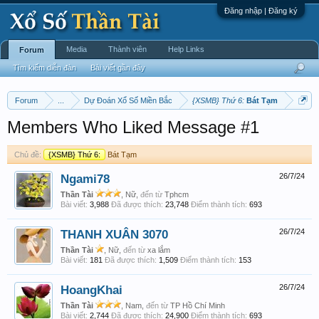
Đăng nhập | Đăng ký
Media
Thành viên
Help Links
Forum
Tìm kiếm diễn đàn
Bài viết gần đây
Forum
...
Dự Đoán Xổ Số Miền Bắc
{XSMB} Thứ 6:
Bát Tạm
Members Who Liked Message #1
Chủ đề:
{XSMB} Thứ 6:
Bát Tạm
Ngami78
26/7/24
Thần Tài
, Nữ,
đến từ
Tphcm
Bài viết:
3,988
Đã được thích:
23,748
Điểm thành tích:
693
THANH XUÂN 3070
26/7/24
Thần Tài
, Nữ,
đến từ
xa lắm
Bài viết:
181
Đã được thích:
1,509
Điểm thành tích:
153
HoangKhai
26/7/24
Thần Tài
, Nam,
đến từ
TP Hồ Chí Minh
Bài viết:
2,744
Đã được thích:
24,900
Điểm thành tích:
693