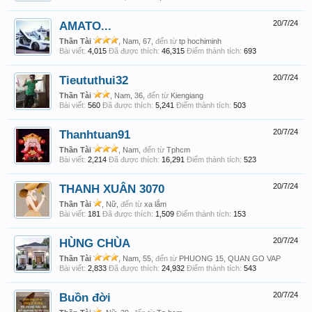
AMATO...
20/7/24
Thần Tài
, Nam, 67,
đến từ
tp hochiminh
Bài viết:
4,015
Đã được thích:
46,315
Điểm thành tích:
693
Tieututhui32
20/7/24
Thần Tài
, Nam, 36,
đến từ
Kiengiang
Bài viết:
560
Đã được thích:
5,241
Điểm thành tích:
503
Thanhtuan91
20/7/24
Thần Tài
, Nam,
đến từ
Tphcm
Bài viết:
2,214
Đã được thích:
16,291
Điểm thành tích:
523
THANH XUÂN 3070
20/7/24
Thần Tài
, Nữ,
đến từ
xa lắm
Bài viết:
181
Đã được thích:
1,509
Điểm thành tích:
153
HÙNG CHÙA
20/7/24
Thần Tài
, Nam, 55,
đến từ
PHUONG 15, QUAN GO VAP
Bài viết:
2,833
Đã được thích:
24,932
Điểm thành tích:
543
Buồn đời
20/7/24