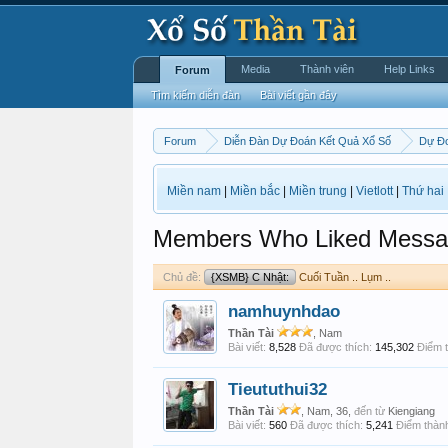
Media
Thành viên
Help Links
Forum
Tìm kiếm diễn đàn
Bài viết gần đây
Forum
Diễn Đàn Dự Đoán Kết Quả Xổ Số
Dự Đo
Miền nam
|
Miền bắc
|
Miền trung
|
Vietlott
|
Thứ hai
Members Who Liked Messa
Chủ đề:
{XSMB} C Nhật:
Cuối Tuần .. Lụm ..
namhuynhdao
Thần Tài
, Nam
Bài viết:
8,528
Đã được thích:
145,302
Điểm t
Tieututhui32
Thần Tài
, Nam, 36,
đến từ
Kiengiang
Bài viết:
560
Đã được thích:
5,241
Điểm thành