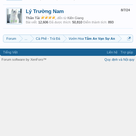
Lý Trường Nam
8/7/24
Thần Tài
,
đến từ
Kiên Giang
Bài viết:
12,606
Đã được thích:
50,810
Điểm thành tích:
893
Forum
...
Cà Phê - Trà Đá
Vườn Hoa
Tâm An Vạn Sự An
Tiếng Việt
Liên hệ
Trợ giúp
Forum software by XenForo™
Quy định và Nội quy