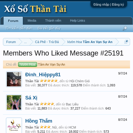
Đăng nhập | Đăng ký
Media
Thành viên
Help Links
Forum
Tìm kiếm diễn đàn
Bài viết gần đây
Forum
...
Cà Phê - Trà Đá
Vườn Hoa
Tâm An Vạn Sự An
Members Who Liked Message #25191
Chủ đề:
Vườn Hoa
Tâm An Vạn Sự An
Đinh_Hiệppy81
9/7/24
Thần Tài
,
đến từ
Hội Chém Gió
Bài viết:
30,377
Đã được thích:
119,578
Điểm thành tích:
1,093
Sá Xị
8/7/24
Thần Tài
,
đến từ
Bạc Liêu
Bài viết:
11,883
Đã được thích:
37,227
Điểm thành tích:
643
Hồng Thắm
8/7/24
Thần Tài
, Nữ,
đến từ
HCM
Bài viết:
5,211
Đã được thích:
18,002
Điểm thành tích:
573