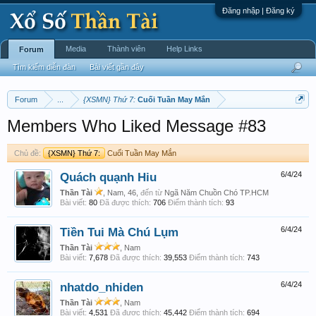
Đăng nhập | Đăng ký
Media
Thành viên
Help Links
Forum
Tìm kiếm diễn đàn
Bài viết gần đây
Forum
...
{XSMN} Thứ 7:
Cuối Tuần May Mắn
Members Who Liked Message #83
Chủ đề:
{XSMN} Thứ 7:
Cuối Tuần May Mắn
Quách quạnh Hiu
6/4/24
Thần Tài
, Nam, 46,
đến từ
Ngã Năm Chuồn Chó TP.HCM
Bài viết:
80
Đã được thích:
706
Điểm thành tích:
93
Tiền Tui Mà Chú Lụm
6/4/24
Thần Tài
, Nam
Bài viết:
7,678
Đã được thích:
39,553
Điểm thành tích:
743
nhatdo_nhiden
6/4/24
Thần Tài
, Nam
Bài viết:
4,531
Đã được thích:
45,442
Điểm thành tích:
694