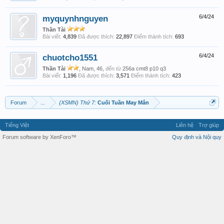
myquynhnguyen
6/4/24
Thần Tài
Bài viết:
4,839
Đã được thích:
22,897
Điểm thành tích:
693
chuotcho1551
6/4/24
Thần Tài
, Nam, 46,
đến từ
256a cmt8 p10 q3
Bài viết:
1,196
Đã được thích:
3,571
Điểm thành tích:
423
Forum
...
{XSMN} Thứ 7:
Cuối Tuần May Mắn
Tiếng Việt
Liên hệ
Trợ giúp
Forum software by XenForo™
Quy định và Nội quy