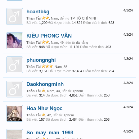
hoantbkg
4/3/24
Thần Tài
, Nam,
đến từ
TP HỒ CHÍ MINH
Bài viết:
1,209
Đã được thích:
14,524
Điểm thành tích:
623
KIỀU PHONG VÂN
4/3/24
Thần Tài
, Nam, 49,
đến từ
đà nẵng
Bài viết:
948
Đã được thích:
11,126
Điểm thành tích:
403
phuongnghi
4/3/24
Thần Tài
, Nam, 35
Bài viết:
3,151
Đã được thích:
37,464
Điểm thành tích:
794
Daokhongminh
4/3/24
Thần Tài
, Nam, 44,
đến từ
Tphcm
Bài viết:
314
Đã được thích:
4,851
Điểm thành tích:
253
Hoa Như Ngọc
4/3/24
Thần Tài
, 42,
đến từ
Tphcm
Bài viết:
157
Đã được thích:
2,484
Điểm thành tích:
203
So_may_man_1993
4/3/24