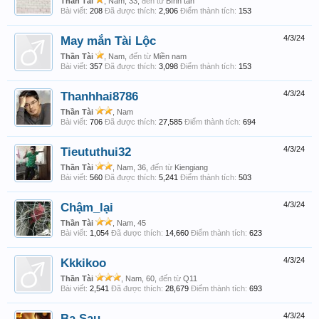
Thần Tài
, Nam, 33,
đến từ
Bình tân
Bài viết:
208
Đã được thích:
2,906
Điểm thành tích:
153
May mắn Tài Lộc
4/3/24
Thần Tài
, Nam,
đến từ
Miền nam
Bài viết:
357
Đã được thích:
3,098
Điểm thành tích:
153
Thanhhai8786
4/3/24
Thần Tài
, Nam
Bài viết:
706
Đã được thích:
27,585
Điểm thành tích:
694
Tieututhui32
4/3/24
Thần Tài
, Nam, 36,
đến từ
Kiengiang
Bài viết:
560
Đã được thích:
5,241
Điểm thành tích:
503
Chậm_lại
4/3/24
Thần Tài
, Nam, 45
Bài viết:
1,054
Đã được thích:
14,660
Điểm thành tích:
623
Kkkikoo
4/3/24
Thần Tài
, Nam, 60,
đến từ
Q11
Bài viết:
2,541
Đã được thích:
28,679
Điểm thành tích:
693
Ba Sau
4/3/24