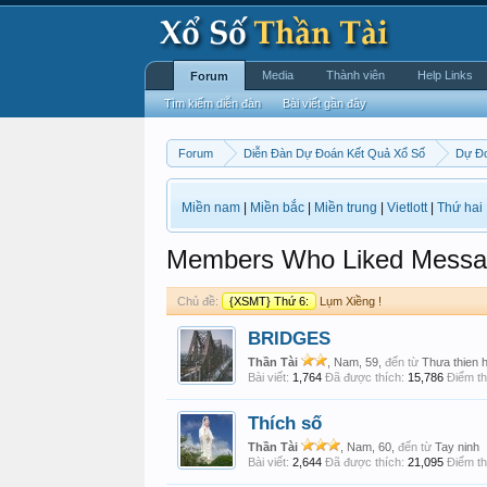
Media
Thành viên
Help Links
Forum
Tìm kiếm diễn đàn
Bài viết gần đây
Forum
Diễn Đàn Dự Đoán Kết Quả Xổ Số
Dự Đo
Miền nam
|
Miền bắc
|
Miền trung
|
Vietlott
|
Thứ hai
Members Who Liked Messa
Chủ đề:
{XSMT} Thứ 6:
Lụm Xiềng !
BRIDGES
Thần Tài
, Nam, 59,
đến từ
Thưa thien 
Bài viết:
1,764
Đã được thích:
15,786
Điểm th
Thích số
Thần Tài
, Nam, 60,
đến từ
Tay ninh
Bài viết:
2,644
Đã được thích:
21,095
Điểm th