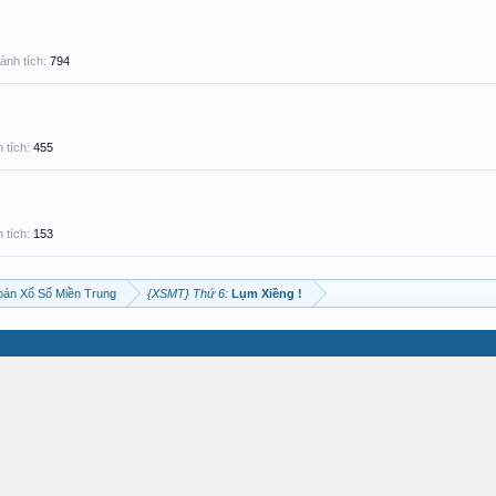
ành tích:
794
 tích:
455
 tích:
153
án Xổ Số Miền Trung
{XSMT} Thứ 6:
Lụm Xiềng !