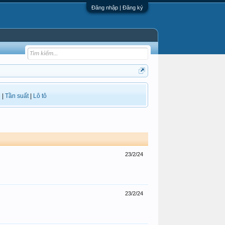
Đăng nhập | Đăng ký
i
|
Tần suất
|
Lô tô
23/2/24
23/2/24