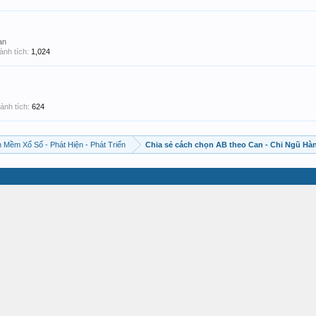
an
ành tích:
1,024
ành tích:
624
 Mềm Xổ Số - Phát Hiện - Phát Triển
Chia sẻ cách chọn AB theo Can - Chi Ngũ Hà