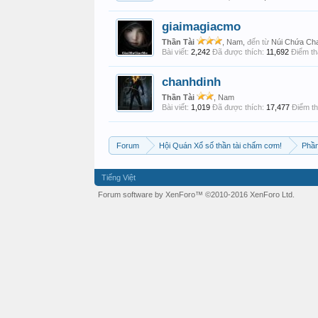
giaimagiacmo
Thần Tài
, Nam,
đến từ
Núi Chứa Ch
Bài viết:
2,242
Đã được thích:
11,692
Điểm th
chanhdinh
Thần Tài
, Nam
Bài viết:
1,019
Đã được thích:
17,477
Điểm th
Forum
Hội Quán Xổ số thần tài chấm cơm!
Phần
Tiếng Việt
Forum software by XenForo™
©2010-2016 XenForo Ltd.