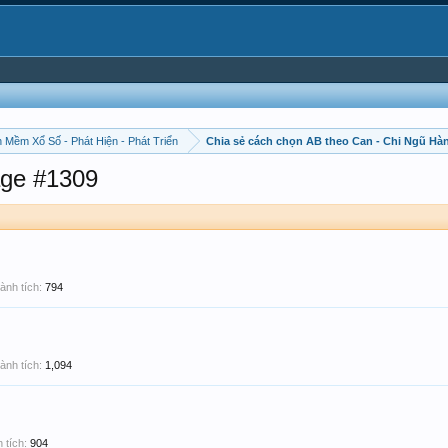
 Mềm Xổ Số - Phát Hiện - Phát Triển
Chia sẻ cách chọn AB theo Can - Chi Ngũ Hà
ge #1309
ành tích:
794
ành tích:
1,094
 tích:
904