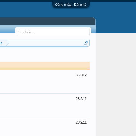
Đăng nhập | Đăng ký
nh
8/1/12
28/2/11
28/2/11