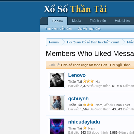
Media
Thành viên
Help Links
Forum
Tìm kiếm diễn đàn
Bài viết gần đây
Forum
Hội Quán Xổ số thần tài chấm cơm!
Phần
Members Who Liked Messa
Chủ đề:
Chia sẻ cách chọn AB theo Can - Chi Ngũ Hành
Lenovo
Thần Tài
, Nam
Bài viết:
3,378
Đã được thích:
61,405
Điểm th
qchuynh
Thần Tài
, Nam,
đến từ
Phan Thiet
Bài viết:
3,569
Đã được thích:
43,043
Điểm th
nhieudayladu
Thần Tài
, Nam
Bài viết:
343
Đã được thích:
3,986
Điểm thành