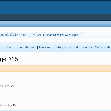
án Xổ Số Miền Trung
{XSMT} C Nhật:
Chốt Lãi Cuối Tuần
|
Thứ ba
|
Thứ tư
|
Thứ năm
|
Thứ sáu
|
Thứ bảy
|
Chủ nhật
|
Thống kê
|
Gan cực đạ
ge #15
nh tích:
524
ành tích:
493