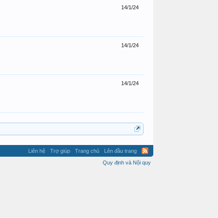
14/1/24
14/1/24
14/1/24
Liên hệ
Trợ giúp
Trang chủ
Lên đầu trang
Quy định và Nội quy