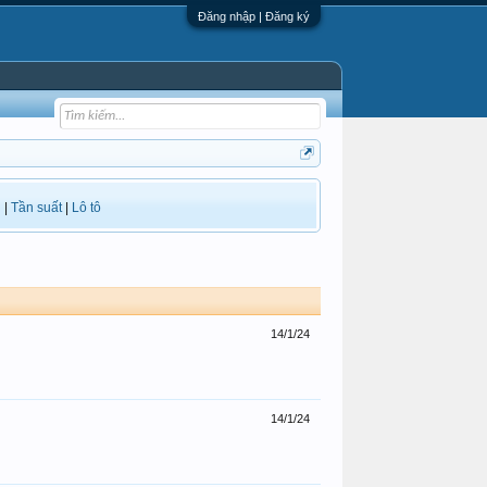
Đăng nhập | Đăng ký
i
|
Tần suất
|
Lô tô
14/1/24
14/1/24