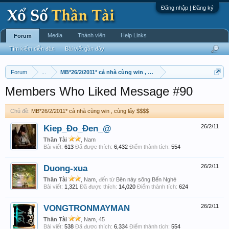
Đăng nhập | Đăng ký
Media
Thành viên
Help Links
Forum
Tìm kiếm diễn đàn
Bài viết gần đây
Forum
...
MB*26/2/2011* cả nhà cùng win , cùng lấy $$$$
Members Who Liked Message #90
Chủ đề:
MB*26/2/2011* cả nhà cùng win , cùng lấy $$$$
Kiep_Đo_Đen_@
26/2/11
Thần Tài
, Nam
Bài viết:
613
Đã được thích:
6,432
Điểm thành tích:
554
Duong-xua
26/2/11
Thần Tài
, Nam,
đến từ
Bên này sông Bến Nghé
Bài viết:
1,321
Đã được thích:
14,020
Điểm thành tích:
624
VONGTRONMAYMAN
26/2/11
Thần Tài
, Nam, 45
Bài viết:
538
Đã được thích:
6,334
Điểm thành tích:
554