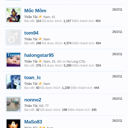
Mốc Mõm
26/2/11
Thần Tài
, Nam, 41
Bài viết:
114
Đã được thích:
1,197
Điểm thành tích:
454
tom94
26/2/11
Thần Tài
, Nam
Bài viết:
248
Đã được thích:
4,374
Điểm thành tích:
454
halongstar95
26/2/11
Thần Tài
, Nam, 15,
đến từ
Hạ Long CiTy
Bài viết:
376
Đã được thích:
5,289
Điểm thành tích:
554
toan_lc
26/2/11
Thần Tài
, Nam
Bài viết:
60
Đã được thích:
1,238
Điểm thành tích:
444
nonno2
26/2/11
Thần Tài
, Nữ, 77
Bài viết:
32
Đã được thích:
198
Điểm thành tích:
345
MaSo83
26/2/11