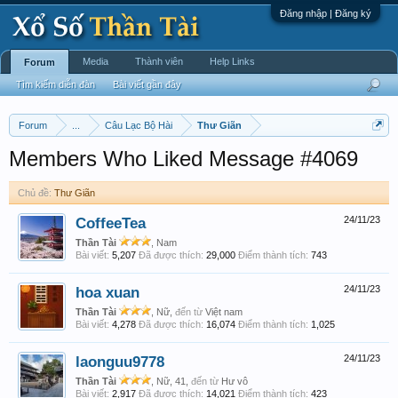
Đăng nhập | Đăng ký
Media
Thành viên
Help Links
Forum
Tìm kiếm diễn đàn
Bài viết gần đây
Forum
...
Câu Lạc Bộ Hài
Thư Giãn
Members Who Liked Message #4069
Chủ đề:
Thư Giãn
CoffeeTea
24/11/23
Thần Tài
, Nam
Bài viết:
5,207
Đã được thích:
29,000
Điểm thành tích:
743
hoa xuan
24/11/23
Thần Tài
, Nữ,
đến từ
Việt nam
Bài viết:
4,278
Đã được thích:
16,074
Điểm thành tích:
1,025
laonguu9778
24/11/23
Thần Tài
, Nữ, 41,
đến từ
Hư vô
Bài viết:
2,917
Đã được thích:
14,021
Điểm thành tích:
423