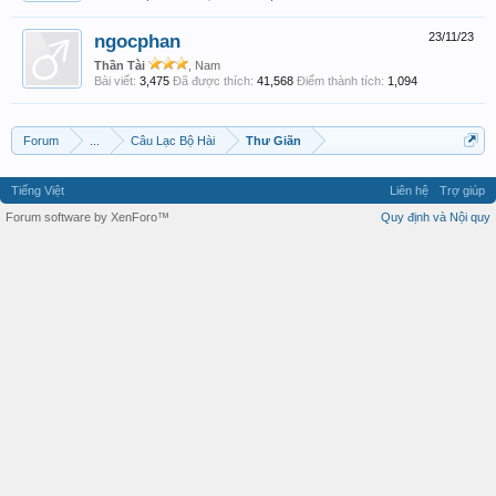
ngocphan
23/11/23
Thần Tài
, Nam
Bài viết:
3,475
Đã được thích:
41,568
Điểm thành tích:
1,094
Forum
...
Câu Lạc Bộ Hài
Thư Giãn
Tiếng Việt
Liên hệ
Trợ giúp
Forum software by XenForo™
Quy định và Nội quy