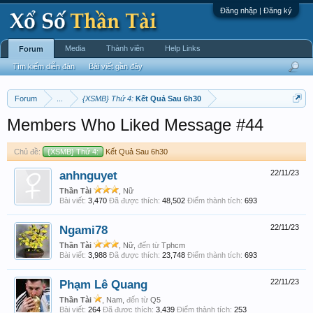
Đăng nhập | Đăng ký
Media
Thành viên
Help Links
Forum
Tìm kiếm diễn đàn
Bài viết gần đây
Forum
...
{XSMB} Thứ 4:
Kết Quả Sau 6h30
Members Who Liked Message #44
Chủ đề:
{XSMB} Thứ 4:
Kết Quả Sau 6h30
anhnguyet
22/11/23
Thần Tài
, Nữ
Bài viết:
3,470
Đã được thích:
48,502
Điểm thành tích:
693
Ngami78
22/11/23
Thần Tài
, Nữ,
đến từ
Tphcm
Bài viết:
3,988
Đã được thích:
23,748
Điểm thành tích:
693
Phạm Lê Quang
22/11/23
Thần Tài
, Nam,
đến từ
Q5
Bài viết:
264
Đã được thích:
3,439
Điểm thành tích:
253