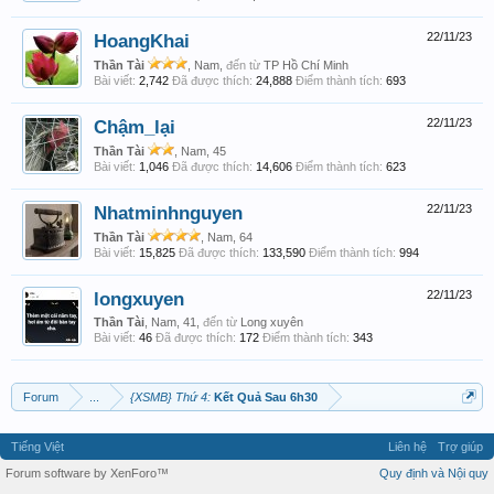
HoangKhai
22/11/23
Thần Tài
, Nam,
đến từ
TP Hồ Chí Minh
Bài viết:
2,742
Đã được thích:
24,888
Điểm thành tích:
693
Chậm_lại
22/11/23
Thần Tài
, Nam, 45
Bài viết:
1,046
Đã được thích:
14,606
Điểm thành tích:
623
Nhatminhnguyen
22/11/23
Thần Tài
, Nam, 64
Bài viết:
15,825
Đã được thích:
133,590
Điểm thành tích:
994
longxuyen
22/11/23
Thần Tài
, Nam, 41,
đến từ
Long xuyên
Bài viết:
46
Đã được thích:
172
Điểm thành tích:
343
Forum
...
{XSMB} Thứ 4:
Kết Quả Sau 6h30
Tiếng Việt
Liên hệ
Trợ giúp
Forum software by XenForo™
Quy định và Nội quy