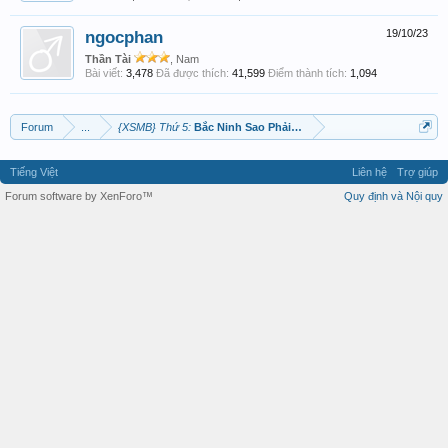
ngocphan
19/10/23
Thần Tài
, Nam
Bài viết:
3,478
Đã được thích:
41,599
Điểm thành tích:
1,094
Forum
...
{XSMB} Thứ 5:
Bắc Ninh Sao Phải Soắn
Tiếng Việt
Liên hệ
Trợ giúp
Forum software by XenForo™
Quy định và Nội quy