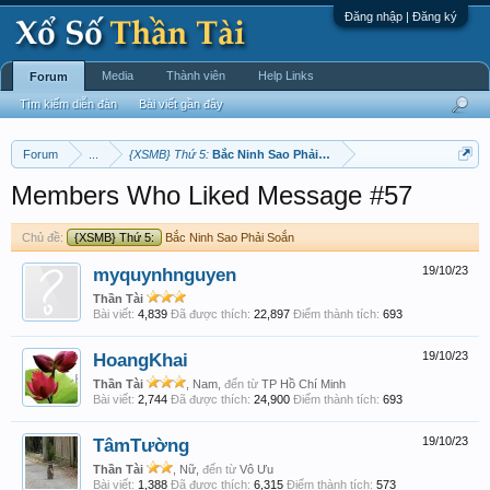
Đăng nhập | Đăng ký
Media
Thành viên
Help Links
Forum
Tìm kiếm diễn đàn
Bài viết gần đây
Forum
...
{XSMB} Thứ 5:
Bắc Ninh Sao Phải Soắn
Members Who Liked Message #57
Chủ đề:
{XSMB} Thứ 5:
Bắc Ninh Sao Phải Soắn
myquynhnguyen
19/10/23
Thần Tài
Bài viết:
4,839
Đã được thích:
22,897
Điểm thành tích:
693
HoangKhai
19/10/23
Thần Tài
, Nam,
đến từ
TP Hồ Chí Minh
Bài viết:
2,744
Đã được thích:
24,900
Điểm thành tích:
693
TâmTường
19/10/23
Thần Tài
, Nữ,
đến từ
Vô Ưu
Bài viết:
1,388
Đã được thích:
6,315
Điểm thành tích:
573