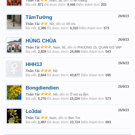
Thần Tài
, Nam, 38,
đến từ
An Giang
Bài viết:
871
Đã được thích:
9,446
Điểm thành tích:
203
TâmTường
26/9/23
Thần Tài
, Nữ,
đến từ
Vô Ưu
Bài viết:
1,386
Đã được thích:
6,310
Điểm thành tích:
573
HÙNG CHÙA
26/9/23
Thần Tài
, Nam, 55,
đến từ
PHUONG 15, QUAN GO VAP
Bài viết:
2,828
Đã được thích:
24,898
Điểm thành tích:
543
HHH13
26/9/23
Thần Tài
, Nữ
Bài viết:
2,844
Đã được thích:
43,877
Điểm thành tích:
695
Bongdiendien
26/9/23
Thần Tài
, Nữ,
đến từ
Ở nơi xa lắm
Bài viết:
5,270
Đã được thích:
15,024
Điểm thành tích:
573
Lo3dai
26/9/23
Thần Tài
, Nam,
đến từ
Ben Tre
Bài viết:
1,487
Đã được thích:
23,724
Điểm thành tích:
693