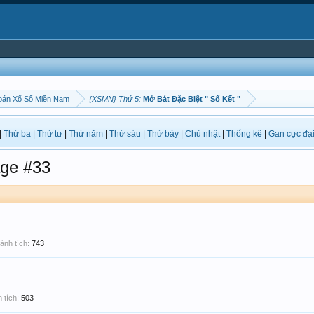
oán Xổ Số Miền Nam
{XSMN} Thứ 5:
Mở Bát Đặc Biệt " Số Kết "
|
Thứ ba
|
Thứ tư
|
Thứ năm
|
Thứ sáu
|
Thứ bảy
|
Chủ nhật
|
Thống kê
|
Gan cực đạ
ge #33
ành tích:
743
 tích:
503