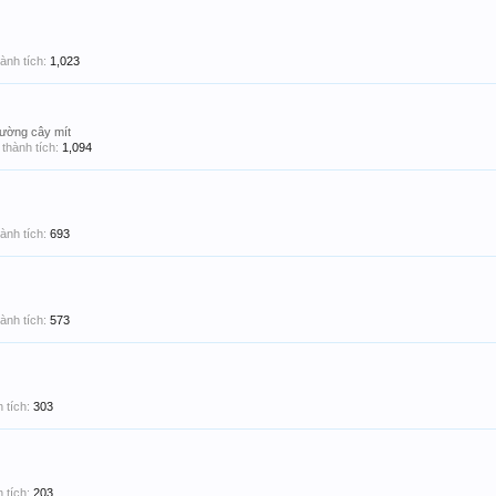
ành tích:
1,023
ường cây mít
thành tích:
1,094
ành tích:
693
ành tích:
573
 tích:
303
 tích:
203