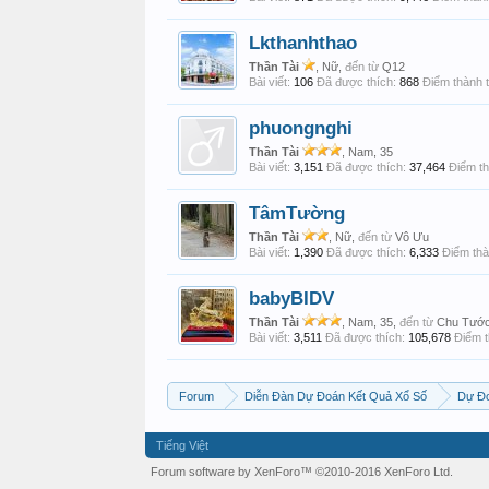
Lkthanhthao
Thần Tài
, Nữ,
đến từ
Q12
Bài viết:
106
Đã được thích:
868
Điểm thành t
phuongnghi
Thần Tài
, Nam, 35
Bài viết:
3,151
Đã được thích:
37,464
Điểm th
TâmTường
Thần Tài
, Nữ,
đến từ
Vô Ưu
Bài viết:
1,390
Đã được thích:
6,333
Điểm thà
babyBIDV
Thần Tài
, Nam, 35,
đến từ
Chu Tướ
Bài viết:
3,511
Đã được thích:
105,678
Điểm t
Forum
Diễn Đàn Dự Đoán Kết Quả Xổ Số
Dự Đ
Tiếng Việt
Forum software by XenForo™
©2010-2016 XenForo Ltd.