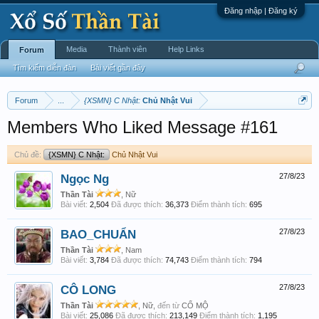
Đăng nhập | Đăng ký
Media
Thành viên
Help Links
Forum
Tìm kiếm diễn đàn
Bài viết gần đây
Forum
...
{XSMN} C Nhật:
Chủ Nhật Vui
Members Who Liked Message #161
Chủ đề:
{XSMN} C Nhật:
Chủ Nhật Vui
Ngọc Ng
27/8/23
Thần Tài
, Nữ
Bài viết:
2,504
Đã được thích:
36,373
Điểm thành tích:
695
BAO_CHUẨN
27/8/23
Thần Tài
, Nam
Bài viết:
3,784
Đã được thích:
74,743
Điểm thành tích:
794
CÔ LONG
27/8/23
Thần Tài
, Nữ,
đến từ
CỔ MỘ
Bài viết:
25,086
Đã được thích:
213,149
Điểm thành tích:
1,195