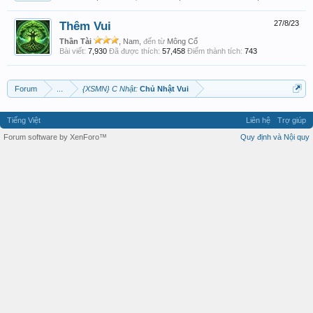
Thêm Vui
27/8/23
Thần Tài
, Nam,
đến từ
Mông Cổ
Bài viết:
7,930
Đã được thích:
57,458
Điểm thành tích:
743
Forum
...
{XSMN} C Nhật:
Chủ Nhật Vui
Tiếng Việt
Liên hệ
Trợ giúp
Forum software by XenForo™
Quy định và Nội quy